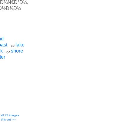
Ð³Ð¾Ñ€Ð°Ð¼.
Ð½Ð½Ð¾Ð¼
nd
oast
lake
ck
shore
ter
all 23 images
 this set >>