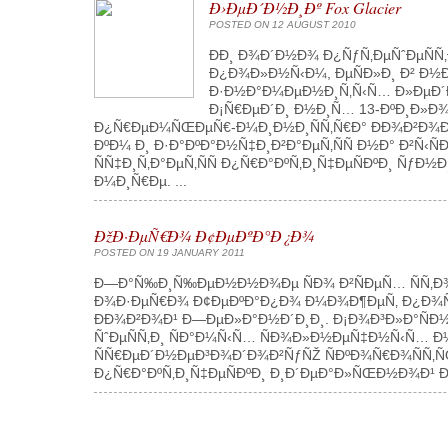
Ð›ÐµÐ´Ð½Ð¸Ðº Fox Glacier
POSTED ON 12 AUGUST 2010
ÐÐ¸ Ð¾Ð´Ð½Ð¾ Ð¿ÑƒÑ‚ÐµÑˆÐµÑÑ
Ð¿Ð¾Ð»Ð½Ñ‹Ð¼, ÐµÑÐ»Ð¸ Ð² Ð
Ð·Ð½Ð°Ð¼ÐµÐ½Ð¸Ñ‚Ñ‹Ñ… Ð»ÐµÐ´
Ð¡Ñ€ÐµÐ´Ð¸ Ð½Ð¸Ñ… 13-ÐºÐ¸Ð»Ð¾
Ð¿Ñ€ÐµÐ¼ÑŒÐµÑ€-Ð¼Ð¸Ð½Ð¸ÑÑ‚Ñ€Ð° ÐÐ¾Ð²Ð¾Ð¹ Ð—
ÐºÐ¼ Ð¸ Ð·Ð°ÐºÐ°Ð½Ñ‡Ð¸Ð²Ð°ÐµÑ‚ÑÑ Ð½Ð° Ð²Ñ‹
ÑÑ‡Ð¸Ñ‚Ð°ÐµÑ‚ÑÑ Ð¿Ñ€Ð°ÐºÑ‚Ð¸Ñ‡ÐµÑÐºÐ¸ 
Ð¼Ð¸Ñ€Ðµ. ...
ÐžÐ·ÐµÑ€Ð¾ Ð¢ÐµÐºÐ°Ð¿Ð¾
POSTED ON 19 JANUARY 2011
Ð—Ð°Ñ‰Ð¸Ñ‰ÐµÐ½Ð½Ð¾Ðµ ÑÐ¾ Ð²ÑÐµÑ… ÑÑ‚Ð
Ð¾Ð·ÐµÑ€Ð¾ Ð¢ÐµÐºÐ°Ð¿Ð¾ Ð¼Ð¾Ð¶ÐµÑ‚ Ð¿Ð¾Ñ…Ð²Ð
ÐÐ¾Ð²Ð¾Ð¹ Ð—ÐµÐ»Ð°Ð½Ð´Ð¸Ð¸. Ð¡Ð¾Ð³Ð»Ð°ÑÐ
ÑˆÐµÑÑ‚Ð¸ ÑÐ°Ð¼Ñ‹Ñ… ÑÐ¾Ð»Ð½ÐµÑ‡Ð½Ñ‹Ñ… Ð¼
ÑÑ€ÐµÐ´Ð½ÐµÐ³Ð¾Ð´Ð¾Ð²ÑƒÑŽ ÑÐºÐ¾Ñ€Ð¾ÑÑ‚ÑŒ
Ð¿Ñ€Ð°ÐºÑ‚Ð¸Ñ‡ÐµÑÐºÐ¸ Ð¸Ð´ÐµÐ°Ð»ÑŒÐ½Ð¾Ð¹ Ð¿