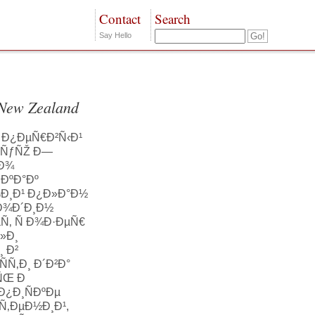
Contact
Search
Say Hello
 New Zealand
 Ð¿ÐµÑ€Ð²Ñ‹Ð¹
²ÑƒÑŽ Ð—
³Ð¾
 ÐºÐ°Ðº
‰Ð¸Ð¹ Ð¿Ð»Ð°Ð½
Ð¾Ð´Ð¸Ð½
µÑ‚ Ñ Ð¾Ð·ÐµÑ€
Ð»Ð¸
¸ Ð²
Ñ‚Ð¸ Ð´Ð²Ð°
ÑŒ Ð
Ð¿Ð¸ÑÐºÐµ
‚ÐµÐ½Ð¸Ð¹,