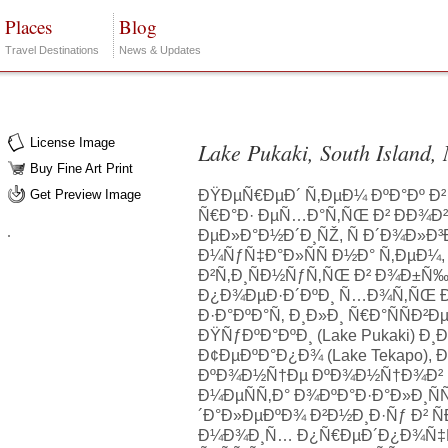
Places
Blog
Travel Destinations
News & Updates
License Image
Lake Pukaki, South Island,
Buy Fine Art Print
Get Preview Image
ÐŸÐµÑ€ÐµÐ´ Ñ‚ÐµÐ¼ ÐºÐ°Ðº Ð²
Ñ€Ð°Ð· ÐµÑ…Ð°Ñ‚ÑŒ Ð² ÐÐ¾Ð
ÐµÐ»Ð°Ð½Ð´Ð¸ÑŽ, Ñ Ð´Ð¾Ð»Ð
Ð¼ÑƒÑ‡Ð°Ð»ÑÑ Ð½Ð° Ñ‚ÐµÐ¼,
Ð²Ñ‚Ð¸ÑÐ½ÑƒÑ‚ÑŒ Ð² Ð¾Ð±Ñ
Ð¿Ð¾ÐµÐ·Ð´ÐºÐ¸ Ñ…Ð¾Ñ‚ÑŒ 
Ð·Ð°ÐºÐ°Ñ‚ Ð¸Ð»Ð¸ Ñ€Ð°ÑÑÐ²Ð
ÐŸÑƒÐºÐ°ÐºÐ¸ (Lake Pukaki) Ð¸
Ð¢ÐµÐºÐ°Ð¿Ð¾ (Lake Tekapo), Ð
ÐºÐ¾Ð½Ñ†Ðµ ÐºÐ¾Ð½Ñ†Ð¾Ð² Ñ
Ð¼ÐµÑÑ‚Ð° Ð¾ÐºÐ°Ð·Ð°Ð»Ð¸Ñ
´Ð°Ð»ÐµÐºÐ¾ Ð²Ð½Ð¸Ð·Ñƒ Ð² Ñ
Ð¼Ð¾Ð¸Ñ… Ð¿Ñ€ÐµÐ´Ð¿Ð¾Ñ‡Ñ