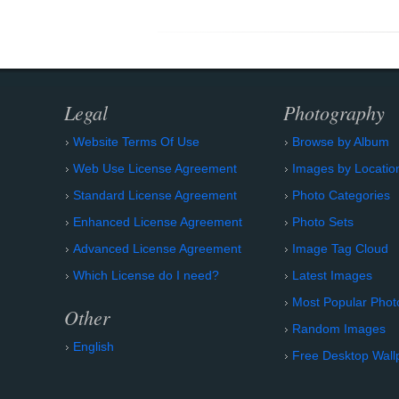
Legal
Photography
Website Terms Of Use
Browse by Album
Web Use License Agreement
Images by Locatio
Standard License Agreement
Photo Categories
Enhanced License Agreement
Photo Sets
Advanced License Agreement
Image Tag Cloud
Which License do I need?
Latest Images
Most Popular Phot
Other
Random Images
English
Free Desktop Wall