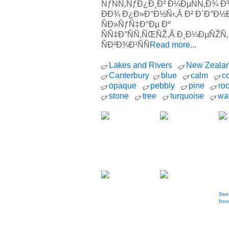
ÑƒÑÑ‚ÑƒÐ¿Ð¸Ð² Ð¼ÐµÑÑ‚Ð¾ 
ÐÐ¾ Ð¿Ð»Ð°Ð½Ñ‹,Â Ð² Ð´Ð°
ÑÐ»ÑƒÑ‡Ð°Ðµ Ðº
ÑÑ‡Ð°ÑÑ‚ÑŒÑŽ,Â Ð¸Ð¼ÐµÑŽÑ‚
ÑÐ²Ð¾Ð¹ÑÑ
Read more...
Lakes and Rivers
New Zeala
Canterbury
blue
calm
c
opaque
pebbly
pine
ro
stone
tree
turquoise
wa
See 
from