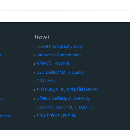
Travel
Travel Photography Blog
n
Interactive Content Map
ÐŸÐ¾Ñ…Ð¾Ð´Ñ‹
ÐžÐ·ÐµÑ€Ð° Ð¸ Ð ÐµÐºÐ¸
Ð“Ð¾Ñ€Ñ‹
Ð¡Ñ‚ÐµÐ¿Ð¸ Ð¸ ÐŸÑƒÑÑ‚Ñ‹Ð½Ð¸
os
ÐŸÑ€Ð¸Ð±Ñ€ÐµÐ¶Ð½Ð¾Ðµ
Ð“Ð¾Ñ€Ð¾Ð´Ð° Ð¸ Ð¡ÐµÐ»Ð°
papers
Ð’Ð¾Ð´Ð¾Ð¿Ð°Ð´Ñ‹