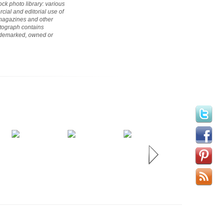
ock photo library: various
cial and editorial use of
 magazines and other
hotograph contains
rademarked, owned or