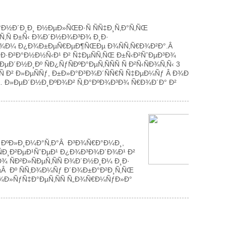
°Ð½Ð´Ð¸Ð¸ Ð½ÐµÐ»ÑŒÐ·Ñ ÑÑ‡Ð¸Ñ‚Ð°Ñ‚ÑŒ
‚Ñ Ð±Ñ‹ Ð¾Ð´Ð½Ð¾Ð³Ð¾ Ð¸Ð·
Ð¾Ð¼ Ð¿Ð¾Ð±ÐµÑ€ÐµÐ¶ÑŒÐµ Ð¾ÑÑ‚Ñ€Ð¾Ð²Ð°.Â
°Ð·Ð²Ð°Ð½Ð½Ñ‹Ð¹ Ð² Ñ‡ÐµÑÑ‚ÑŒ Ð±Ñ‹Ð²ÑˆÐµÐ³Ð¾
½Ð¸Ðº ÑÐ¿ÑƒÑÐºÐ°ÐµÑ‚ÑÑÑ Ñ Ð²Ñ‹ÑÐ¾Ñ‚Ñ‹ 3
 Ð² Ð»ÐµÑÑƒ, Ð±Ð»Ð°Ð³Ð¾Ð´ÑÑ€Ñ Ñ‡ÐµÐ¼Ñƒ Â Ð¾Ð½
… Ð»ÐµÐ´Ð½Ð¸ÐºÐ¾Ð² Ñ‚Ð°ÐºÐ¾Ð³Ð¾ Ñ€Ð¾Ð´Ð° Ð²
ÐºÐ»Ð¸Ð¼Ð°Ñ‚Ð°Â Ð³Ð¾Ñ€Ð°Ð¼Ð¸,
ÑÐ¸Ð²ÐµÐ¹ÑˆÐµÐ¹ Ð¿Ð¾Ð³Ð¾Ð´Ð¾Ð¹ Ð²
ÑÐ²Ð»ÑÐµÑ‚ÑÑ Ð¾Ð´Ð½Ð¸Ð¼ Ð¸Ð·
µÂ Ðº ÑÑ‚Ð¾Ð¼Ñƒ Ð´Ð¾Ð±Ð°Ð²Ð¸Ñ‚ÑŒ
Ð¾Ð»ÑƒÑ‡Ð°ÐµÑ‚ÑÑ Ñ„Ð¾Ñ€Ð¼ÑƒÐ»Ð°