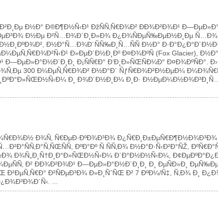
‚Ð²Ð¸Ðµ Ð½Ð° Ð®Ð¶Ð½Ñ‹Ð¹ ÐžÑÑ‚Ñ€Ð¾Ð² ÐÐ¾Ð²Ð¾Ð¹ Ð—ÐµÐ»Ð
½ÐµÐ³Ð¾ Ð½Ðµ Ð²Ñ…Ð¾Ð´Ð¸Ð»Ð¾ Ð¿Ð¾ÑÐµÑ‰ÐµÐ½Ð¸Ðµ Ñ…Ð¾Ñ
Ð½Ð¸ÐºÐ¾Ð², Ð½Ð°Ñ…Ð¾Ð´ÑÑ‰Ð¸Ñ…ÑÑ Ð½Ð° Ð·Ð°Ð¿Ð°Ð´Ð½
Ð¼ÐµÑ‚Ñ€Ð¾Ð²Ñ‹Ð¹ Ð»ÐµÐ´Ð½Ð¸Ðº Ð¤Ð¾ÐºÑ (Fox Glacier), Ð½Ð
ÐµÐ»Ð°Ð½Ð´Ð¸Ð¸ Ð¡ÑÑ€Ð° Ð’Ð¸Ð»ÑŒÑÐ¼Ð° Ð¤Ð¾ÐºÑÐ°. Ð›ÐµÐ´Ð
ÑÐ¾Ñ‚Ðµ 300 Ð¼ÐµÑ‚Ñ€Ð¾Ð² Ð½Ð°Ð´ ÑƒÑ€Ð¾Ð²Ð½ÐµÐ¼ Ð¼Ð¾Ñ€Ñ
ÑƒÐ½Ð¸ÐºÐ°Ð»ÑŒÐ½Ñ‹Ð¼ Ð¸ Ð¾Ð´Ð½Ð¸Ð¼ Ð¸Ð· Ð½ÐµÐ¼Ð½Ð¾Ð³Ð¸Ñ
¾Ñ€Ð¾Ð½ Ð¾Ñ‚ Ñ€ÐµÐ·ÐºÐ¾Ð³Ð¾ Ð¿Ñ€Ð¸Ð±ÐµÑ€Ð¶Ð½Ð¾Ð³Ð¾ 
°ÑÑ‚Ð°Ñ‚ÑŒÑÑ, ÐºÐ°Ðº Ñ ÑÑ‚Ð¾ Ð½Ð°Ð·Ñ‹Ð²Ð°ÑŽ, ÐºÑ€Ð°
½Ð¾ Ð¾Ñ„Ð¸Ñ†Ð¸Ð°Ð»ÑŒÐ½Ñ‹Ð¼ Ð´Ð°Ð½Ð½Ñ‹Ð¼, Ð¢ÐµÐºÐ°Ð¿Ð¾ 
ÐµÑÑ‚ Ð² ÐÐ¾Ð²Ð¾Ð¹ Ð—ÐµÐ»Ð°Ð½Ð´Ð¸Ð¸ Ð¸ ÐµÑÐ»Ð¸ ÐµÑ‰Ð
 Ð²ÐµÑ‚Ñ€Ð° Ð²ÑÐµÐ³Ð¾ Ð»Ð¸ÑˆÑŒ Ð² 7 ÐºÐ¼/Ñ‡, Ñ‚Ð¾ Ð¸ Ð¿
Ð¾Ð³Ð¾Ð´Ñ‹. ...