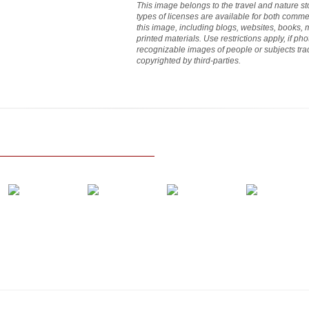
This image belongs to the travel and nature st
types of licenses are available for both commer
this image, including blogs, websites, books,
printed materials. Use restrictions apply, if p
recognizable images of people or subjects t
copyrighted by third-parties.