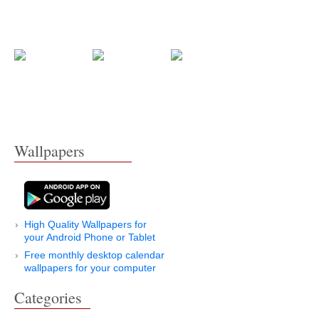
Wallpapers
High Quality Wallpapers for
your Android Phone or Tablet
Free monthly desktop calendar
wallpapers for your computer
Categories