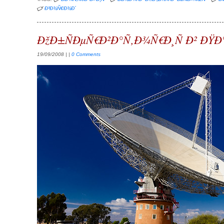
Ð³Ð¾Ñ€Ð¾Ð´
ÐžÐ±ÑÐµÑ€Ð²Ð°Ñ‚Ð¾Ñ€Ð¸Ñ Ð² ÐŸÐ°
19/09/2008
| |
0 Comments