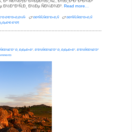
, Ðº ÑÐ¾Ð¶Ð°Ð»ÐµÐ½Ð¸ÑŽ, Ð½Ð¸ÐºÐ°ÐºÐ¾Ð¹
µ Ð½Ð°Ð¹Ñ‚Ð¸ Ð½Ðµ ÑÐ¼Ð¾Ð³.
Read more…
Ð°Ð·Ð²Ð°Ð»Ð¸Ð½Ñ‹
ÐÐ²ÑÑ‚Ñ€Ð°Ð»Ð¸Ñ
ÐÐ²ÑÑ‚Ñ€Ð°Ð»Ð¸Ñ
Ð¿ÐµÐ¹Ð·Ð°Ð¶
Ñ€Ð¾Ð´Ð° Ð¸ Ð¡ÐµÐ»Ð°
,
Ð“Ð¾Ñ€Ð¾Ð´Ð° Ð¸ Ð¡ÐµÐ»Ð°
,
Ð“Ð¾Ñ€Ð¾Ð´Ð°
omments