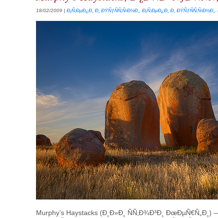
18/02/2009
|
Ð¡Ñ‚ÐµÐ¿Ð¸ Ð¸ ÐŸÑƒÑÑ‚Ñ‹Ð½Ð¸
,
Ð¡Ñ‚ÐµÐ¿Ð¸ Ð¸ ÐŸÑƒÑÑ‚Ñ‹Ð½Ð¸
,
Murphy’s Haystacks (Ð¸Ð»Ð¸ ÑÑ‚Ð¾Ð³Ð¸ ÐœÐµÑ€Ñ„Ð