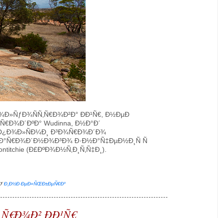
Ð¾Ð»ÑƒÐ¾ÑÑ‚Ñ€Ð¾Ð²Ð° Ð­Ð¹Ñ€, Ð½ÐµÐ
€Ð¾Ð´ÐºÐ° Wudinna, Ð½Ð°Ð´
 Ð¿Ð¾Ð»ÑÐ¼Ð¸ Ð³Ð¾Ñ€Ð¾Ð´Ð¾
Ð°Ñ€Ð¾Ð´Ð½Ð¾Ð³Ð¾ Ð·Ð½Ð°Ñ‡ÐµÐ½Ð¸Ñ Ñ
tchie (Ð£ÐºÐ¾Ð½Ñ‚Ð¸Ñ‚Ñ‡Ð¸).
Ð¸Ð½Ð·ÐµÐ»ÑŒÐ±ÐµÑ€Ð³
‚Ñ€Ð¾Ð² Ð­Ð¹Ñ€