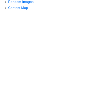
Random Images
Content Map