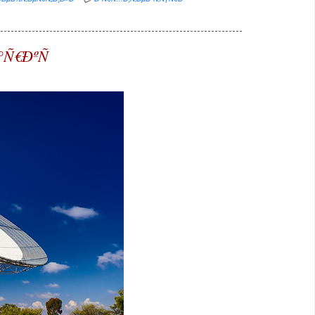
Ñ€ÐºÑ