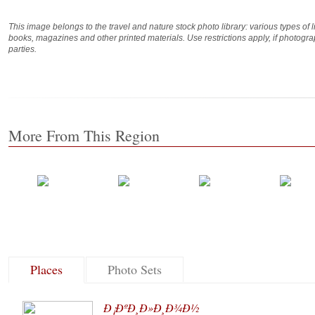
This image belongs to the travel and nature stock photo library: various types of 
books, magazines and other printed materials. Use restrictions apply, if photog
parties.
More From This Region
Places
Photo Sets
Ð¡ÐºÐ¸Ð»Ð¸Ð¾Ð½