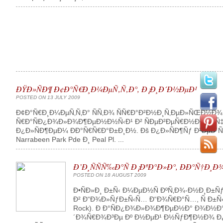
ÐŸÐ»ÑÐ¶ Ð¢Ð°Ñ€Ð¸Ð¼ÐµÑ‚Ñ‚Ð°, Ð¡Ð¸Ð´Ð½ÐµÐ¹
POSTED ON 13 JULY 2009
Ð¢Ð°Ñ€Ð¸Ð¼ÐµÑ‚Ñ‚Ð° ÑÑ‚Ð¾ ÑÑ€Ð°Ð²Ð½Ð¸Ñ‚ÐµÐ»ÑŒÐ½Ð¾
Ñ€Ð°ÑÐ¿Ð¾Ð»Ð¾Ð¶ÐµÐ½Ð½Ñ‹Ð¹ Ð² ÑÐµÐ²ÐµÑ€Ð½Ð¾Ð¹ Ñ‡Ð
Ð¿Ð»ÑÐ¶ÐµÐ¼ ÐÐ°Ñ€Ñ€Ð°Ð±Ð¸Ð½. Ðš Ð¿Ð»ÑÐ¶Ñƒ Ð²ÐµÐ´
Narrabeen Park Pde Ð¸ Peal Pl. ...
Ð’Ð¸ÑÑÑ‰Ð°Ñ Ð¡ÐºÐ°Ð»Ð°, ÐÐ°Ñ†
POSTED ON 18 AUGUST 2009
Ð•ÑÐ»Ð¸ Ð±Ñ‹ Ð¼ÐµÐ½Ñ ÐºÑ‚Ð¾-Ð½Ð¸Ð±
Ð² Ð“Ð¾Ð»ÑƒÐ±Ñ‹Ñ… Ð“Ð¾Ñ€Ð°Ñ…, Ñ Ð±Ñ‹
Rock). Ð Ð°ÑÐ¿Ð¾Ð»Ð¾Ð¶ÐµÐ½Ð° Ð¾Ð½Ð° 
´Ð¾Ñ€Ð¾Ð³Ðµ Ðº Ð½ÐµÐ¹ Ð½ÑƒÐ¶Ð½Ð¾ Ð