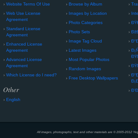
Website Terms Of Use
Browse by Album
Tra
Web Use License
Images by Location
Int
Agreement
Photo Categories
ÐŸ
Standard License
Photo Sets
Ðž
Agreement
Image Tag Cloud
Ð“
Enhanced License
Agreement
Latest Images
Ð¡
ÐŸ
Advanced License
Most Popular Photos
Agreement
ÐŸ
Random Images
Which License do I need?
Ð“
Free Desktop Wallpapers
Ð¡
Other
Ð’
English
All images, photographs, text and other materials are © 2005-2012 Yeg