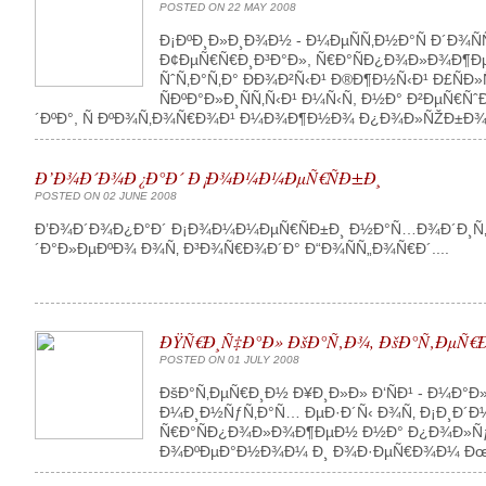
POSTED ON 22 MAY 2008
Ð¡ÐºÐ¸Ð»Ð¸Ð¾Ð½ - Ð¼ÐµÑÑ‚Ð½Ð°Ñ Ð´Ð
Ð¢ÐµÑ€Ñ€Ð¸Ð³Ð°Ð», Ñ€Ð°ÑÐ¿Ð¾Ð»Ð¾Ð
ÑˆÑ‚Ð°Ñ‚Ð° ÐÐ¾Ð²Ñ‹Ð¹ Ð®Ð¶Ð½Ñ‹Ð¹ Ð£ÑÐ»Ñ
ÑÐºÐ°Ð»Ð¸ÑÑ‚Ñ‹Ð¹ Ð¼Ñ‹Ñ, Ð½Ð° Ð²ÐµÑ
´ÐºÐ°, Ñ ÐºÐ¾Ñ‚Ð¾Ñ€Ð¾Ð¹ Ð¼Ð¾Ð¶Ð½Ð¾ Ð¿Ð¾Ð»ÑŽÐ±Ð¾Ð²
Ð’Ð¾Ð´Ð¾Ð¿Ð°Ð´ Ð¡Ð¾Ð¼Ð¼ÐµÑ€ÑÐ±Ð¸
POSTED ON 02 JUNE 2008
Ð’Ð¾Ð´Ð¾Ð¿Ð°Ð´ Ð¡Ð¾Ð¼Ð¼ÐµÑ€ÑÐ±Ð¸ Ð½Ð°Ñ…Ð¾Ð´Ð¸Ñ‚ÑÑ
´Ð°Ð»ÐµÐºÐ¾ Ð¾Ñ‚ Ð³Ð¾Ñ€Ð¾Ð´Ð° Ð“Ð¾ÑÑ„Ð¾Ñ€Ð´....
ÐŸÑ€Ð¸Ñ‡Ð°Ð» ÐšÐ°Ñ‚Ð¾, ÐšÐ°Ñ‚ÐµÑ€Ð
POSTED ON 01 JULY 2008
ÐšÐ°Ñ‚ÐµÑ€Ð¸Ð½ Ð¥Ð¸Ð»Ð» Ð‘ÑÐ¹ - Ð¼Ð
Ð¼Ð¸Ð½ÑƒÑ‚Ð°Ñ… ÐµÐ·Ð´Ñ‹ Ð¾Ñ‚ Ð¡Ð¸Ð´Ð
Ñ€Ð°ÑÐ¿Ð¾Ð»Ð¾Ð¶ÐµÐ½ Ð½Ð° Ð¿Ð¾Ð»ÑƒÐ
Ð¾ÐºÐµÐ°Ð½Ð¾Ð¼ Ð¸ Ð¾Ð·ÐµÑ€Ð¾Ð¼ ÐœÐ°