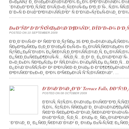
Ð»ÐµÑÑƒ Ð¸ Ð½ÐµÐ¼Ð½Ð¾Ð³Ð¾ Ð¿Ð¾ ÐºÐ°Ð¼Ð½ÑÐ¼ Ð½Ð° 
´Ð¾Ð±Ð°Ð²Ð¸Ñ‚ÑŒ Ð¾Ñ‚Ð»Ð¸Ñ‡Ð½Ñ‹Ðµ Ð²Ð¸Ð´Ñ‹, Ñ‚Ð¾ ÑÑ
Ð´Ð»Ñ Ð·Ð½Ð°ÐºÐ¾Ð¼ÑÑ‚Ð²Ð° Ñ Ð“Ð¾Ð»ÑƒÐ±Ñ‹Ð¼Ð¸ Ð“Ð¾Ñ
ÐœÐ°ÑÐº Ð‘Ð°Ñ€Ñ€ÐµÐ½Ð´Ð¶Ð¾ÑÐ¹, ÐŸÐ°Ð»Ð¼ Ð‘Ð¸
POSTED ON 10 SEPTEMBER 2009
Ð’Ð¸Ð´Ð½Ñ‹Ð¹ Ð² Ñ€Ð°Ð´Ð¸ÑƒÑÐµ 35 ÐºÐ¸Ð»Ð¾Ð¼ÐµÑ‚Ñ€Ð
ÑÐµÐ²ÐµÑ€Ðµ Ð¡Ð¸Ð´Ð½ÐµÑ Ð±Ñ‹Ð» Ð¿Ð¾ÑÑ‚Ñ€Ð¾ÐµÐ½ Ð
ÑƒÑÐ¿ÐµÑˆÐ½Ð¾ Ð¿Ñ€Ð¾Ñ‚Ð¸Ð²Ð¾ÑÑ‚Ð¾Ð¸Ñ‚ Ð¿Ð¾ÑÑ‚Ð¾
Ð¿Ñ€Ð¸Ð±Ñ€ÐµÐ¶Ð½Ñ‹Ñ… ÑÑ‚Ð¸Ñ…Ð¸Ð¹ Ð¸ Ð¿Ð¾Ð³Ð¾Ð´Ñ‹
Ð»Ð¸Ð±Ð¾ ÑÐ²ÐµÑ‚Ðµ Ð² ÑÑ‚Ð¾Ð¼ Ð¼ÐµÑÑ‚Ðµ Ð¿Ñ€Ð¸Ñ…Ð
Ð¿Ð¾Ð´Ð½ÑÑ‚Ñ‹Ð¹ Ð² ÐºÐ¾Ñ€Ð·Ð¸Ð½Ðµ Ð·Ð°Ð¶Ð¶ÐµÐ½Ð
ÐºÐ¾Ñ€Ð°Ð±Ð»Ð¸ Ð²Ð¾ Ð²Ñ€ÐµÐ¼Ñ ÑˆÑ‚Ð¾Ñ€Ð¼Ð°. ...
Ð’Ð¾Ð´Ð¾Ð¿Ð°Ð´ Terrace Falls, ÐÐ
POSTED ON 08 OCTOBER 2009
Ð’Ð¾Ñ‚ Ñ‡Ñ‚Ð¾ Ð¼Ð½Ðµ Ð½Ñ€Ð°Ð²Ð¸Ñ‚ÑŒÑ
Ñ‚Ð¾, Ñ‡Ñ‚Ð¾ ÑÑ€ÐµÐ´Ð¸ Ð¼Ð½Ð¾Ð¶ÐµÑÑ
Ñ€Ð°Ð·Ñ€ÐµÐºÐ»Ð°Ð¼Ð¸Ñ€Ð¾Ð²Ð°Ð½Ð½Ñ‹Ñ…
Ð½Ð°Ð¹Ñ‚Ð¸ Ñ‚Ð¸Ñ…Ð¾Ðµ Ð¸ ÑÐ¿Ð¾ÐºÐ¾Ð
´Ð°Ð¼Ð¸ Ð¸ Ð¿Ñ€Ð¸Ñ€Ð¾Ð´Ð¾Ð¹ Ð¸ Ð½Ðµ Ð±Ñ‹Ñ‚ÑŒ Ð¿Ñ€Ð