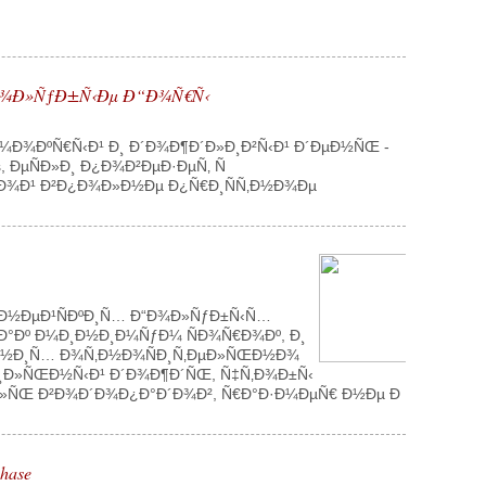
Ð“Ð¾Ð»ÑƒÐ±Ñ‹Ðµ Ð“Ð¾Ñ€Ñ‹
Ð¼Ð¾ÐºÑ€Ñ‹Ð¹ Ð¸ Ð´Ð¾Ð¶Ð´Ð»Ð¸Ð²Ñ‹Ð¹ Ð´ÐµÐ½ÑŒ -
 ÐµÑÐ»Ð¸ Ð¿Ð¾Ð²ÐµÐ·ÐµÑ‚ Ñ
Ð±Ð¾Ð¹ Ð²Ð¿Ð¾Ð»Ð½Ðµ Ð¿Ñ€Ð¸ÑÑ‚Ð½Ð¾Ðµ
Ð´Ð½ÐµÐ¹ÑÐºÐ¸Ñ… Ð“Ð¾Ð»ÑƒÐ±Ñ‹Ñ…
Ð°Ðº Ð¼Ð¸Ð½Ð¸Ð¼ÑƒÐ¼ ÑÐ¾Ñ€Ð¾Ðº, Ð¸
· Ð½Ð¸Ñ… Ð¾Ñ‚Ð½Ð¾ÑÐ¸Ñ‚ÐµÐ»ÑŒÐ½Ð¾
¸Ð»ÑŒÐ½Ñ‹Ð¹ Ð´Ð¾Ð¶Ð´ÑŒ, Ñ‡Ñ‚Ð¾Ð±Ñ‹
‚ÐµÐ»ÑŒ Ð²Ð¾Ð´Ð¾Ð¿Ð°Ð´Ð¾Ð², Ñ€Ð°Ð·Ð¼ÐµÑ€ Ð½Ðµ Ð
hase