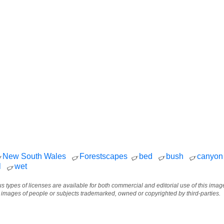
New South Wales
Forestscapes
bed
bush
canyon
l
wet
ous types of licenses are available for both commercial and editorial use of this im
e images of people or subjects trademarked, owned or copyrighted by third-parties.