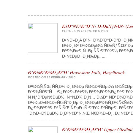
ÐšÐ°ÑÐºÐ°Ð´Ñ‹ Ð›ÐµÑƒÑ€Ñ‹ (
POSTED ON 16 OCTOBER 2009
Ð•ÑÐ»Ð¸Â Ð²Ñ‹ Ð¾ÐºÐ°Ð·Ð°Ð»Ð¸
Ð½Ð¸ Ð² ÐºÐ¾ÐµÐ¼ ÑÐ»ÑƒÑ‡Ð°Ðµ 
ÐºÐ¾Ð»Ð¸Ñ‡ÐµÑÑ‚Ð²Ð¾Ð¼ Ð²Ð¾Ð´
Ð·Ñ€ÐµÐ»Ð¸Ñ‰Ðµ. ...
Ð’Ð¾Ð´Ð¾Ð¿Ð°Ð´ Horseshoe Falls, Hazelbrook
POSTED ON 25 FEBRUARY 2010
Ð¥Ð¾Ñ‚ÑŒ ÑÑ‚Ð¾ Ð¸ Ð½Ðµ ÑÐ¾Ð²ÑÐµÐ¼ Ð¾Ñ‡Ðµ
Ð“Ð¾Ñ€Ð°Ñ… Ð¿Ð¾Ð»Ð½Ð¾ Ð²Ð¾Ð´Ð¾Ð¿Ð°Ð´Ð¾Ð² -
Ñ ÑƒÐ²ÐµÑ€ÐµÐ½, Ñ‡Ñ‚Ð¾ Ð¸Ñ… Ð½Ð° ÑÐ°Ð¼Ð
Ð½ÐµÐ±Ð¾Ð»ÑŒÑˆÐ¸Ðµ Ð¸ Ð½ÐµÐºÐ¾Ñ‚Ð¾Ñ€Ñ‹Ð¼ 
Ð¿Ð¾ÐºÐ°Ð·Ð°Ñ‚ÑŒ ÑÐµÐ±Ñ Ð²Ð¾ Ð²ÑÐµÐ¹ ÐºÑ€
´Ð¾Ð»Ð¶ÐµÐ½ Ð¸Ð³Ñ€Ð°Ñ‚ÑŒ Ñ€Ð¾Ð»Ð¸, Ð¿Ñ€Ð°Ð²Ð
Ð’Ð¾Ð´Ð¾Ð¿Ð°Ð´ Upper Gledhill