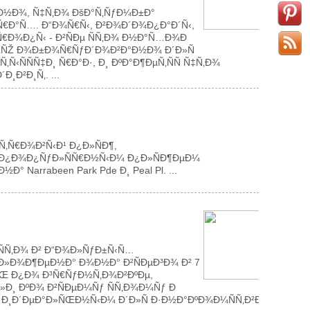
Ð½Ð¾, Ñ‡Ñ‚Ð¾ ÐšÐ°Ñ‚ÑƒÐ¼Ð±Ð°
¾Ñ€Ð°Ñ…. Ð“Ð¾Ñ€Ñ‹, Ð²Ð¾Ð´Ð¾Ð¿Ð°Ð´Ñ‹,
Ñ€Ð¾Ð¿Ñ‹ - Ð²ÑÐµ ÑÑ‚Ð¾ Ð½Ð°Ñ…Ð¾Ð
‚ÑŒÑŽ Ð¾Ð±Ð¾Ñ€ÑƒÐ´Ð¾Ð²Ð°Ð½Ð¾ Ð´Ð»Ñ
‹ÑÑÑ‡Ð¸ Ñ€Ð°Ð·, Ð¸ ÐºÐ°Ð¶ÐµÑ‚ÑÑ Ñ‡Ñ‚Ð¾
Ð²Ð¸Ñ‚. ...
‚Ñ€Ð¾Ð²Ñ‹Ð¹ Ð¿Ð»ÑÐ¶,
Ñ Ð¿Ð¾Ð¿ÑƒÐ»ÑÑ€Ð½Ñ‹Ð¼ Ð¿Ð»ÑÐ¶ÐµÐ¼
Narrabeen Park Pde Ð¸ Peal Pl. ...
ÑÑ‚Ð¾ Ð² Ð“Ð¾Ð»ÑƒÐ±Ñ‹Ñ…
Ð¾Ð»Ð¾Ð¶ÐµÐ½Ð° Ð¾Ð½Ð° Ð²ÑÐµÐ³Ð¾ Ð² 7
Œ Ð¿Ð¾ Ð³Ñ€ÑƒÐ½Ñ‚Ð¾Ð²ÐºÐµ,
Ð¸ ÐºÐ¾ Ð²ÑÐµÐ¼Ñƒ ÑÑ‚Ð¾Ð¼Ñƒ Ð
¾ Ð¸Ð´ÐµÐ°Ð»ÑŒÐ½Ñ‹Ð¼ Ð´Ð»Ñ Ð·Ð½Ð°ÐºÐ¾Ð¼ÑÑ‚Ð²Ð°