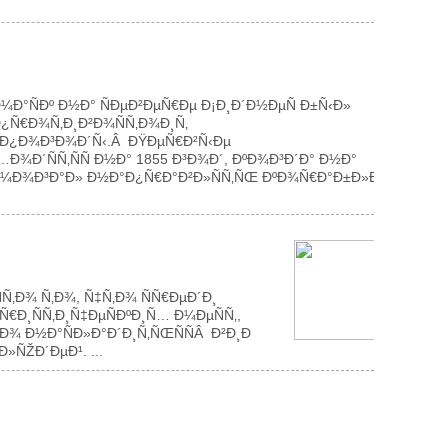
Ð°ÑÐº Ð½Ð° ÑÐµÐ²ÐµÑ€Ðµ Ð¡Ð¸Ð´Ð½ÐµÑ Ð±Ñ‹Ð»
¿Ñ€Ð¾Ñ‚Ð¸Ð²Ð¾ÑÑ‚Ð¾Ð¸Ñ‚
 Ð¿Ð¾Ð³Ð¾Ð´Ñ‹.Â ÐŸÐµÑ€Ð²Ñ‹Ðµ
¾Ð´ÑÑ‚ÑÑ Ð½Ð° 1855 Ð³Ð¾Ð´, ÐºÐ¾Ð³Ð´Ð° Ð½Ð°
¼Ð¾Ð³Ð°Ð» Ð½Ð°Ð¿Ñ€Ð°Ð²Ð»ÑÑ‚ÑŒ ÐºÐ¾Ñ€Ð°Ð±Ð»Ð¸
Ñ‚Ð¾ Ñ‚Ð¾, Ñ‡Ñ‚Ð¾ ÑÑ€ÐµÐ´Ð¸
Ð¸ÑÑ‚Ð¸Ñ‡ÐµÑÐºÐ¸Ñ… Ð¼ÐµÑÑ‚,
¾ Ð½Ð°ÑÐ»Ð°Ð´Ð¸Ñ‚ÑŒÑÑÂ Ð²Ð¸Ð
ÑŽÐ´ÐµÐ¹. ...