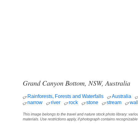
Grand Canyon Bottom, NSW, Australia
Rainforests, Forests and Waterfalls
Australia
narrow
river
rock
stone
stream
wal
This image belongs to the travel and nature stock photo library: vari
materials. Use restrictions apply, if photograph contains recognizabl