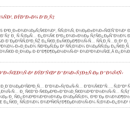
¾ÑÐ¹, ÐŸÐ°Ð»Ð¼ Ð‘Ð¸Ñ‡
µ 35 ÐºÐ¸Ð»Ð¾Ð¼ÐµÑ‚Ñ€Ð¾Ð², ÑÑ‚Ð¾Ñ‚ Ð½ÐµÐ±Ð¾Ð»ÑŒÑˆÐ¾Ð¹ Ð¼
¾Ð´Ñƒ Ð¸ Ñ Ñ‚ÐµÑ… Ð¿Ð¾Ñ€ Ð²Ð¿Ð¾Ð»Ð½Ðµ ÑƒÑÐ¿ÐµÑˆÐ½Ð¾ Ð
·Ð´ÐµÐ¹ÑÑ‚Ð²Ð¸ÑŽ Ð¿Ñ€Ð¸Ð±Ñ€ÐµÐ¶Ð½Ñ‹Ñ… ÑÑ‚Ð¸Ñ…Ð¸Ð¹ Ð¸
¾Ð¼-Ð»Ð¸Ð±Ð¾ ÑÐ²ÐµÑ‚Ðµ Ð² ÑÑ‚Ð¾Ð¼ Ð¼ÐµÑÑ‚Ðµ Ð¿Ñ€Ð¸Ñ…Ð
ÐºÐ¾Ñ€Ð·Ð¸Ð½Ðµ Ð·Ð°Ð¶Ð¶ÐµÐ½Ð½Ñ‹Ð¹ Ð¾Ð³Ð¾Ð½ÑŒ,Â Ð¿Ð¾Ð
¾Ð½Ð°Ð»ÑŒÐ½Ñ‹Ð¹ ÐŸÐ°Ñ€Ðº Ð“Ð¾Ð»ÑƒÐ±Ñ‹Ðµ Ð“Ð¾Ñ€Ñ‹
¡Ð¸Ð´Ð½ÐµÐ¹ÑÐºÐ¸Ñ… Ð“Ð¾Ð»ÑƒÐ±Ñ‹Ñ… Ð“Ð¾Ñ€Ð°Ñ…, Ñ‚Ð°Ðº Ñ
‚Ð½Ñ‹Ñ… Ð¸ Ñ€Ð°Ð·Ñ€ÐµÐºÐ»Ð°Ð¼Ð¸Ñ€Ð¾Ð²Ð°Ð½Ð½Ñ‹Ñ… Ñ‚ÑƒÑ€
¾Ðµ Ð¸ ÑÐ¿Ð¾ÐºÐ¾Ð¹Ð½Ð¾Ðµ Ð¼ÐµÑÑ‚Ð¾, Ð³Ð´Ðµ Ð¼Ð¾Ð¶Ð½Ð
Œ Ð¿Ñ€Ð¸ ÑÑ‚Ð¾Ð¼ Ð¾ÐºÑ€ÑƒÐ¶ÐµÐ½Ð½Ñ‹Ð¼ Ñ‚Ð¾Ð»Ð¿Ð¾Ð¹ Ð»