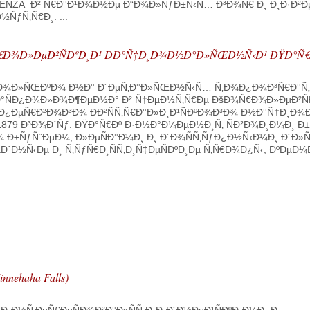
ŽÂ Ð² Ñ€Ð°Ð¹Ð¾Ð½Ðµ Ð“Ð¾Ð»ÑƒÐ±Ñ‹Ñ… Ð³Ð¾Ñ€ Ð¸ Ð¸Ð·Ð²ÐµÑÑ
ÑƒÑ‚Ñ€Ð¸. ...
€Ð¾Ð»ÐµÐ²ÑÐºÐ¸Ð¹ ÐÐ°Ñ†Ð¸Ð¾Ð½Ð°Ð»ÑŒÐ½Ñ‹Ð¹ ÐŸÐ°Ñ€
Ð¾Ð»ÑŒÐºÐ¾ Ð½Ð° Ð´ÐµÑ‚Ð°Ð»ÑŒÐ½Ñ‹Ñ… Ñ‚Ð¾Ð¿Ð¾Ð³Ñ€Ð°Ñ„Ð
Ñ€Ð°ÑÐ¿Ð¾Ð»Ð¾Ð¶ÐµÐ½Ð° Ð² Ñ†ÐµÐ½Ñ‚Ñ€Ðµ ÐšÐ¾Ñ€Ð¾Ð»ÐµÐ
rk) - Ð¿ÐµÑ€Ð²Ð¾Ð³Ð¾ ÐÐ²ÑÑ‚Ñ€Ð°Ð»Ð¸Ð¹ÑÐºÐ¾Ð³Ð¾ Ð½Ð°Ñ†Ð
79 Ð³Ð¾Ð´Ñƒ. ÐŸÐ°Ñ€Ðº Ð·Ð½Ð°Ð¼ÐµÐ½Ð¸Ñ‚ ÑÐ²Ð¾Ð¸Ð¼Ð¸ Ð
¼ Ð±ÑƒÑˆÐµÐ¼, Ð»ÐµÑÐ°Ð¼Ð¸ Ð¸ Ð´Ð¾ÑÑ‚ÑƒÐ¿Ð½Ñ‹Ð¼Ð¸ Ð´Ð»Ñ
Ð½Ñ‹Ðµ Ð¸ Ñ‚ÑƒÑ€Ð¸ÑÑ‚Ð¸Ñ‡ÐµÑÐºÐ¸Ðµ Ñ‚Ñ€Ð¾Ð¿Ñ‹, ÐºÐµÐ¼Ð¿Ð
ehaha Falls)