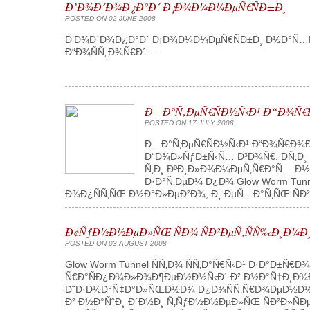
Ð’Ð¾Ð´Ð¾Ð¿Ð°Ð´ Ð¡Ð¾Ð¼Ð¼ÐµÑ€ÑÐ±Ð¸
POSTED ON 02 JUNE 2008
Ð’Ð¾Ð´Ð¾Ð¿Ð°Ð´ Ð¡Ð¾Ð¼Ð¼ÐµÑ€ÑÐ±Ð¸ Ð½Ð°Ñ…Ð¾Ð
Ð“Ð¾ÑÑ„Ð¾Ñ€Ð´....
Ð—Ð°Ñ‚ÐµÑ€ÑÐ½Ñ‹Ð¹ Ð“Ð¾Ñ€
POSTED ON 17 JULY 2008
Ð—Ð°Ñ‚ÐµÑ€ÑÐ½Ñ‹Ð¹ Ð“Ð¾Ñ€Ð¾
Ð“Ð¾Ð»ÑƒÐ±Ñ‹Ñ… Ð³Ð¾Ñ€. Ð­Ñ‚Ð¸
Ñ‚Ð¸ ÐºÐ¸Ð»Ð¾Ð¼ÐµÑ‚Ñ€Ð°Ñ… Ð½Ð° 
Ð·Ð°Ñ‚ÐµÐ¼ Ð¿Ð¾ Glow Worm Tun
Ð¾Ð¿ÑÑ‚ÑŒ Ð½Ð°Ð»ÐµÐ²Ð¾, Ð¸ ÐµÑ…Ð°Ñ‚ÑŒ ÑÐ²
Ð¢ÑƒÐ½Ð½ÐµÐ»ÑŒ ÑÐ¾ ÑÐ²ÐµÑ‚ÑÑ‰Ð¸Ð¼Ð¸ÑÑ
POSTED ON 03 AUGUST 2008
Glow Worm Tunnel ÑÑ‚Ð¾ ÑÑ‚Ð°Ñ€Ñ‹Ð¹ Ð·Ð°Ð
Ñ€Ð°ÑÐ¿Ð¾Ð»Ð¾Ð¶ÐµÐ½Ð½Ñ‹Ð¹ Ð² Ð½Ð°Ñ†Ð¸Ð¾Ð½
Ð˜Ð·Ð½Ð°Ñ‡Ð°Ð»ÑŒÐ½Ð¾ Ð¿Ð¾ÑÑ‚Ñ€Ð¾ÐµÐ½Ð½Ñ‹Ð
Ð² Ð½Ð°ÑˆÐ¸ Ð´Ð½Ð¸ Ñ‚ÑƒÐ½Ð½ÐµÐ»ÑŒ ÑÐ²Ð»ÑÐµ