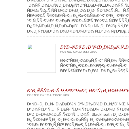
Ð’ÑÐµÐ¼ ÐºÑ‚Ð¾ Ñ…Ð¾Ñ‚ÑŒ Ð½ÐµÐ¼Ð½Ð¾Ð³Ð¾ Ð¸
´Ð¾ÑÑ‚Ð¾Ð¿Ñ€Ð¸Ð¼ÐµÑ‡Ð°Ñ‚ÐµÐ»ÑŒÐ½Ð¾ÑÑ‚Ñ
ÑÐ²Ð»ÑÐµÑ‚ÑÑ Ð¾Ð´Ð½Ð¸Ð¼ Ð¸Ð· ÑÐ°Ð¼Ñ‹Ñ… 
ÑÐ¼Ð¾Ñ‚Ñ€Ð¾Ð²Ñ‹Ðµ Ð¿Ð»Ð¾Ñ‰Ð°Ð´ÐºÐ¸, ÐºÐ°Ð½
´Ð¸Ñ‚ÑÑ Ð½Ð° Ð½ÐµÐ±Ð¾Ð»ÑŒÑˆÐ¾Ð¼ Ñ€Ð°ÑÑ
Ð¿Ð¾ÑÐµÑ‚Ð¸Ñ‚ÐµÐ»ÐµÐ¹. Ð’ÑÐµ ÑÑ‚Ð¸ Ð¼ÐµÑÑ‚
Ð½Ð¸Ñ‡ÐµÐ³Ð¾ Ð½Ð¾Ð²Ð¾Ð³Ð¾ Ñ‚Ð°Ð¼ ÑƒÐ¶Ðµ Ð½
ÐŸÐ»ÑÐ¶ Ð¢Ð°Ñ€Ð¸Ð¼ÐµÑ‚Ñ‚Ð
POSTED ON 13 JULY 2009
Ð¢Ð°Ñ€Ð¸Ð¼ÐµÑ‚Ñ‚Ð° ÑÑ‚Ð¾ Ñ
Ñ€Ð°ÑÐ¿Ð¾Ð»Ð¾Ð¶ÐµÐ½Ð½Ñ‹Ð¹ Ð²
ÐÐ°Ñ€Ñ€Ð°Ð±Ð¸Ð½. Ðš Ð¿Ð»ÑÐ¶Ñƒ
Ð’Ð¸ÑÑÑ‰Ð°Ñ Ð¡ÐºÐ°Ð»Ð°, ÐÐ°Ñ†Ð¸Ð¾Ð½
POSTED ON 18 AUGUST 2009
Ð•ÑÐ»Ð¸ Ð±Ñ‹ Ð¼ÐµÐ½Ñ ÐºÑ‚Ð¾-Ð½Ð¸Ð±ÑƒÐ´ÑŒ
Ð“Ð¾Ñ€Ð°Ñ…, Ñ Ð±Ñ‹ Ñ‚Ð¾Ñ‡Ð½Ð¾ Ð¿Ð¾Ð´ÑƒÐ¼Ð°Ð
ÐºÐ¸Ð»Ð¾Ð¼ÐµÑ‚Ñ€Ð°Ñ… Ð¾Ñ‚ Blackheath Ð¸ Ð
Ð¿Ñ€Ð¾Ð¹Ñ‚Ð¸ Ð¿Ð¾ Ð»ÐµÑÑƒ Ð¸ Ð½ÐµÐ¼Ð½Ð¾Ð³
´Ð¾Ð±Ð°Ð²Ð¸Ñ‚ÑŒ Ð¾Ñ‚Ð»Ð¸Ñ‡Ð½Ñ‹Ðµ Ð²Ð¸Ð´Ñ‹, Ñ