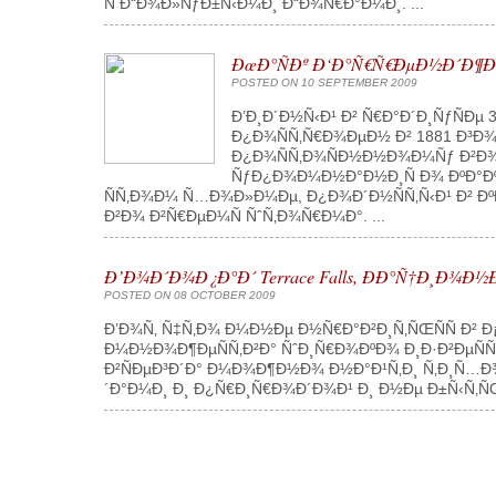
Ñ Ð“Ð¾Ð»ÑƒÐ±Ñ‹Ð¼Ð¸ Ð“Ð¾Ñ€Ð°Ð¼Ð¸. ...
ÐœÐ°ÑÐº Ð‘Ð°Ñ€Ñ€ÐµÐ½Ð´Ð¶Ð
POSTED ON 10 SEPTEMBER 2009
Ð’Ð¸Ð´Ð½Ñ‹Ð¹ Ð² Ñ€Ð°Ð´Ð¸ÑƒÑÐ
Ð¿Ð¾ÑÑ‚Ñ€Ð¾ÐµÐ½ Ð² 1881 Ð³Ð
Ð¿Ð¾ÑÑ‚Ð¾ÑÐ½Ð½Ð¾Ð¼Ñƒ Ð²Ð¾Ð
ÑƒÐ¿Ð¾Ð¼Ð½Ð°Ð½Ð¸Ñ Ð¾ ÐºÐ°ÐºÐ
ÑÑ‚Ð¾Ð¼ Ñ…Ð¾Ð»Ð¼Ðµ, Ð¿Ð¾Ð´Ð½ÑÑ‚Ñ‹Ð¹ Ð² 
Ð²Ð¾ Ð²Ñ€ÐµÐ¼Ñ ÑˆÑ‚Ð¾Ñ€Ð¼Ð°. ...
Ð’Ð¾Ð´Ð¾Ð¿Ð°Ð´ Terrace Falls, ÐÐ°Ñ†Ð¸Ð
POSTED ON 08 OCTOBER 2009
Ð’Ð¾Ñ‚ Ñ‡Ñ‚Ð¾ Ð¼Ð½Ðµ Ð½Ñ€Ð°Ð²Ð¸Ñ‚ÑŒÑÑ Ð² Ð
Ð¼Ð½Ð¾Ð¶ÐµÑÑ‚Ð²Ð° ÑˆÐ¸Ñ€Ð¾ÐºÐ¾ Ð¸Ð·Ð²ÐµÑÑ
Ð²ÑÐµÐ³Ð´Ð° Ð¼Ð¾Ð¶Ð½Ð¾ Ð½Ð°Ð¹Ñ‚Ð¸ Ñ‚Ð¸Ñ…Ð
´Ð°Ð¼Ð¸ Ð¸ Ð¿Ñ€Ð¸Ñ€Ð¾Ð´Ð¾Ð¹ Ð¸ Ð½Ðµ Ð±Ñ‹Ñ‚Ñ