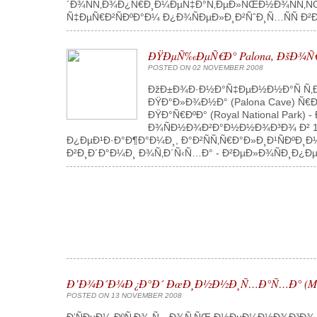
´Ð¾ÑÑ‚Ð¾Ð¿Ñ€Ð¸Ð¼ÐµÑ‡Ð°Ñ‚ÐµÐ»ÑŒÐ½Ð¾ÑÑ‚ÑŒÑ
Ñ‡ÐµÑ€Ð²ÑÐºÐ°Ð¼ Ð¿Ð¾ÑÐµÐ»Ð¸Ð²ÑˆÐ¸Ñ…ÑÑ Ð²Ð½
ÐŸÐµÑ‰ÐµÑ€Ð° Palona, ÐšÐ¾Ñ
POSTED ON 02 NOVEMBER 2008
ÐžÐ±Ð¾Ð·Ð½Ð°Ñ‡ÐµÐ½Ð½Ð°Ñ Ñ‚
ÐŸÐ°Ð»Ð¾Ð½Ð° (Palona Cave) 
ÐŸÐ°Ñ€ÐºÐ° (Royal National Pa
Ð¾ÑÐ½Ð¾Ð²Ð°Ð½Ð½Ð¾Ð³Ð¾ Ð² 18
Ð¿ÐµÐ¹Ð·Ð°Ð¶Ð°Ð¼Ð¸, Ð°Ð²ÑÑ‚Ñ€Ð°Ð»Ð¸Ð¹ÑÐºÐ¸Ð
Ð²Ð¸Ð´Ð°Ð¼Ð¸ Ð¾Ñ‚Ð´Ñ‹Ñ…Ð° - Ð²ÐµÐ»Ð¾ÑÐ¸Ð¿ÐµÐ´
Ð’Ð¾Ð´Ð¾Ð¿Ð°Ð´ ÐœÐ¸Ð½Ð½Ð¸Ñ…Ð°Ñ…Ð° (Minn
POSTED ON 13 NOVEMBER 2008