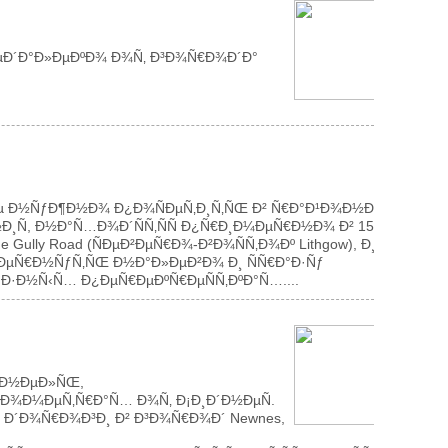
ÐµÐ´Ð°Ð»ÐµÐºÐ¾ Ð¾Ñ‚ Ð³Ð¾Ñ€Ð¾Ð´Ð°
µ Ð½ÑƒÐ¶Ð½Ð¾ Ð¿Ð¾ÑÐµÑ‚Ð¸Ñ‚ÑŒ Ð² Ñ€Ð°Ð¹Ð¾Ð½Ðµ
¸Ñ, Ð½Ð°Ñ…Ð¾Ð´ÑÑ‚ÑÑ Ð¿Ñ€Ð¸Ð¼ÐµÑ€Ð½Ð¾ Ð² 15-
ully Road (ÑÐµÐ²ÐµÑ€Ð¾-Ð²Ð¾ÑÑ‚Ð¾Ðº Lithgow), Ð¸
Ð²ÐµÑ€Ð½ÑƒÑ‚ÑŒ Ð½Ð°Ð»ÐµÐ²Ð¾ Ð¸ ÑÑ€Ð°Ð·Ñƒ
Ð·Ð½Ñ‹Ñ… Ð¿ÐµÑ€ÐµÐºÑ€ÐµÑÑ‚ÐºÐ°Ñ…....
Ð½Ð½ÐµÐ»ÑŒ,
Ð¾Ð¼ÐµÑ‚Ñ€Ð°Ñ… Ð¾Ñ‚ Ð¡Ð¸Ð´Ð½ÐµÑ.
 Ð´Ð¾Ñ€Ð¾Ð³Ð¸ Ð² Ð³Ð¾Ñ€Ð¾Ð´ Newnes,