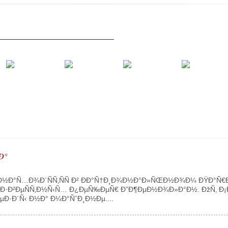
Ð°
½Ð°Ñ…Ð¾Ð´ÑÑ‚ÑÑ Ð² ÐÐ°Ñ†Ð¸Ð¾Ð½Ð°Ð»ÑŒÐ½Ð¾Ð¼ ÐŸÐ°Ñ€Ðº
Ð·Ð²ÐµÑÑ‚Ð½Ñ‹Ñ… Ð¿ÐµÑ‰ÐµÑ€ Ð”Ð¶ÐµÐ½Ð¾Ð»Ð°Ð½. ÐžÑ‚ Ð¡Ð
Ð·Ð´Ñ‹ Ð½Ð° Ð¼Ð°ÑˆÐ¸Ð½Ðµ....