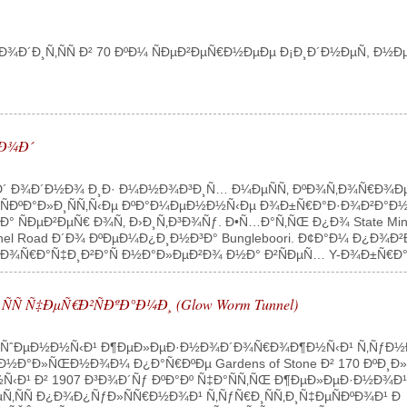
´Ð¸Ñ‚ÑÑ Ð² 70 ÐºÐ¼ ÑÐµÐ²ÐµÑ€Ð½ÐµÐµ Ð¡Ð¸Ð´Ð½ÐµÑ, Ð½
Ð¾Ð´
Ð´ Ð¾Ð´Ð½Ð¾ Ð¸Ð· Ð¼Ð½Ð¾Ð³Ð¸Ñ… Ð¼ÐµÑÑ‚ ÐºÐ¾Ñ‚Ð¾Ñ€Ð¾Ð
 ÑÐºÐ°Ð»Ð¸ÑÑ‚Ñ‹Ðµ ÐºÐ°Ð¼ÐµÐ½Ð½Ñ‹Ðµ Ð¾Ð±Ñ€Ð°Ð·Ð¾Ð²Ð°Ð½Ð
ÑÐµÐ²ÐµÑ€ Ð¾Ñ‚ Ð›Ð¸Ñ‚Ð³Ð¾Ñƒ. Ð•Ñ…Ð°Ñ‚ÑŒ Ð¿Ð¾ State Mine G
nel Road Ð´Ð¾ ÐºÐµÐ¼Ð¿Ð¸Ð½Ð³Ð° Bungleboori. Ð¢Ð°Ð¼ Ð¿Ð¾
Ð¾Ñ€Ð°Ñ‡Ð¸Ð²Ð°Ñ Ð½Ð°Ð»ÐµÐ²Ð¾ Ð½Ð° Ð²ÑÐµÑ… Y-Ð¾Ð±Ñ€Ð°
 Ñ‡ÐµÑ€Ð²ÑÐºÐ°Ð¼Ð¸ (Glow Worm Tunnel)
±Ñ€Ð¾ÑˆÐµÐ½Ð½Ñ‹Ð¹ Ð¶ÐµÐ»ÐµÐ·Ð½Ð¾Ð´Ð¾Ñ€Ð¾Ð¶Ð½Ñ‹Ð¹ Ñ‚Ñƒ
Ð°Ð»ÑŒÐ½Ð¾Ð¼ Ð¿Ð°Ñ€ÐºÐµ Gardens of Stone Ð² 170 ÐºÐ¸Ð»
¹ Ð² 1907 Ð³Ð¾Ð´Ñƒ ÐºÐ°Ðº Ñ‡Ð°ÑÑ‚ÑŒ Ð¶ÐµÐ»ÐµÐ·Ð½Ð¾Ð¹
Ñ‚ÑÑ Ð¿Ð¾Ð¿ÑƒÐ»ÑÑ€Ð½Ð¾Ð¹ Ñ‚ÑƒÑ€Ð¸ÑÑ‚Ð¸Ñ‡ÐµÑÐºÐ¾Ð¹ Ð