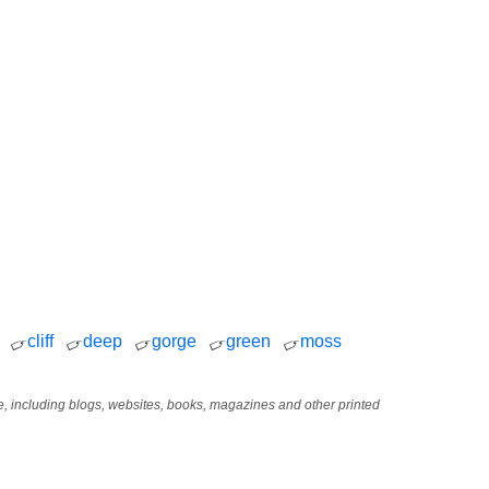
cliff
deep
gorge
green
moss
age, including blogs, websites, books, magazines and other printed