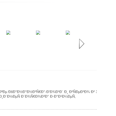
Ðµ ÐšÐ°Ð½Ð°Ð½Ð³Ñ€Ð°-Ð‘Ð¾Ð¹Ð´ Ð¸ Ð²ÑÐµÐ³Ð¾ Ð² 30
¸Ð´Ð½ÐµÑ Ð´Ð¾Ñ€Ð¾Ð³Ð° Ð·Ð°Ð¹Ð¼ÐµÑ‚