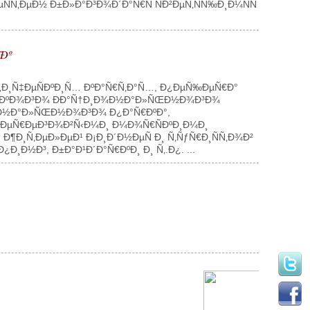
‚ÐµÐ½ Ð±Ð»Ð°Ð³Ð¾Ð´Ð°Ñ€Ñ ÑÐ²ÐµÑ‚ÑÑ‰Ð¸Ð¼ÑÑ
Ðº
¸Ñ‡ÐµÑÐºÐ¸Ñ… ÐºÐ°Ñ€Ñ‚Ð°Ñ…, Ð¿ÐµÑ‰ÐµÑ€Ð°
²ÑÐºÐ¾Ð³Ð¾ ÐÐ°Ñ†Ð¸Ð¾Ð½Ð°Ð»ÑŒÐ½Ð¾Ð³Ð¾
¸Ð¾Ð½Ð°Ð»ÑŒÐ½Ð¾Ð³Ð¾ Ð¿Ð°Ñ€ÐºÐ°,
±ÐµÑ€ÐµÐ³Ð¾Ð²Ñ‹Ð¼Ð¸ Ð¼Ð¾Ñ€ÑÐºÐ¸Ð¼Ð¸
 Ð¶Ð¸Ñ‚ÐµÐ»ÐµÐ¹ Ð¡Ð¸Ð´Ð½ÐµÑ Ð¸ Ñ‚ÑƒÑ€Ð¸ÑÑ‚Ð¾Ð²
¸Ð½Ð³, Ð±Ð°Ð¹Ð´Ð°Ñ€ÐºÐ¸ Ð¸ Ñ‚.Ð¿. ...