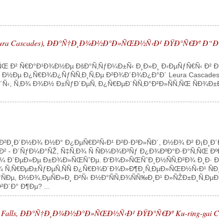
Leura Cascades), ÐÐ°Ñ†Ð¸Ð¾Ð½Ð°Ð»ÑŒÐ½Ñ‹Ð¹ ÐŸÐ°Ñ€Ðº 
ÑÑŒ Ð² Ñ€Ð°Ð¹Ð¾Ð½Ðµ ÐšÐ°Ñ‚ÑƒÐ¼Ð±Ñ‹ Ð¸Ð»Ð¸ Ð›ÐµÑƒÑ€Ñ‹ Ð² 
Ð½Ðµ Ð¿Ñ€Ð¾Ð¿ÑƒÑÑ‚Ð¸Ñ‚Ðµ Ð²Ð¾Ð´Ð¾Ð¿Ð°Ð´ Leura Cascades,
Ñ‹, Ñ‚Ð¾ Ð¾Ð½ Ð±ÑƒÐ´ÐµÑ‚ Ð¿Ñ€ÐµÐ´ÑÑ‚Ð°Ð²Ð»ÑÑ‚ÑŒ ÑÐ¾
Ð²Ð¸Ð´Ð½Ð¾ Ð½Ð° Ð¿ÐµÑ€Ð²Ñ‹Ð¹ Ð²Ð·Ð³Ð»ÑÐ´, Ð½Ð¾ Ð² Ð¡Ð¸
 Ð´ÑƒÐ¼Ð°ÑŽ, Ñ‡Ñ‚Ð¾ Ñ ÑÐ¼Ð¾Ð³Ñƒ Ð¿Ð¾ÐºÐ°Ð·Ð°Ñ‚ÑŒ Ðº
¾Ð¼ Ð´ÐµÐ»Ðµ Ð±Ð¾Ð»ÑŒÑˆÐµ. Ð‘Ð¾Ð»ÑŒÑˆÐ¸Ð½ÑÑ‚Ð²Ð¾ Ð¸Ð
Ñ‚Ñ€ÐµÐ±ÑƒÐµÑ‚ÑÑ Ð¿Ñ€Ð¾Ð´Ð¾Ð»Ð¶Ð¸Ñ‚ÐµÐ»ÑŒÐ½Ñ‹Ð¹ ÑÐ
Ð°ÑÐµ, Ð½Ð¾,ÐµÑÐ»Ð¸ Ð²Ñ‹ Ð½Ð°ÑÑ‚Ð¾ÑÑ‰Ð¸Ð¹ Ð»ÑŽÐ±Ð¸Ñ
´Ð° Ð¶Ðµ? ...
 Falls, ÐÐ°Ñ†Ð¸Ð¾Ð½Ð°Ð»ÑŒÐ½Ñ‹Ð¹ ÐŸÐ°Ñ€Ðº Ku-ring-gai C