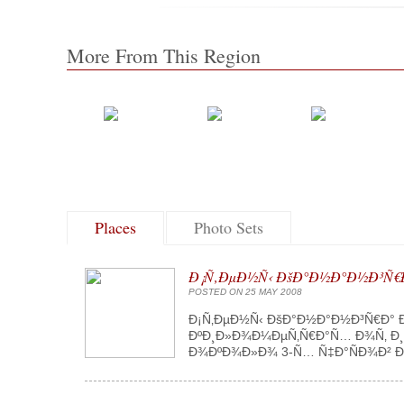
More From This Region
Places
Photo Sets
Ð¡Ñ‚ÐµÐ½Ñ‹ ÐšÐ°Ð½Ð°Ð½Ð³Ñ€
POSTED ON 25 MAY 2008
Ð¡Ñ‚ÐµÐ½Ñ‹ ÐšÐ°Ð½Ð°Ð½Ð³Ñ€Ð° Ð
ÐºÐ¸Ð»Ð¾Ð¼ÐµÑ‚Ñ€Ð°Ñ… Ð¾Ñ‚ Ð¸
Ð¾ÐºÐ¾Ð»Ð¾ 3-Ñ… Ñ‡Ð°ÑÐ¾Ð² Ðµ