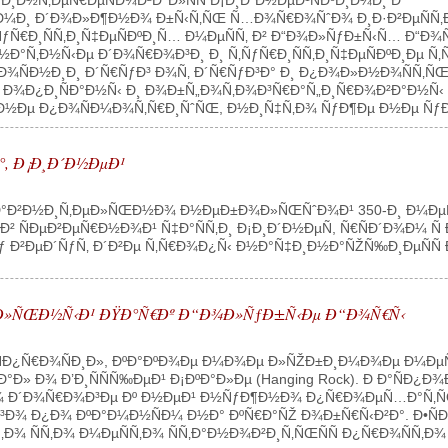
Ð½Ñ‚ÐµÑ€ÐµÑÐ¾Ð²Ð°Ð»ÑÑ Ð¡Ð¸Ð´Ð½ÐµÐ¹ÑÐºÐ¸Ð¼Ð¸ Ð
Ð¼Ð¸ Ð´Ð¾Ð»Ð¶Ð½Ð¾ Ð±Ñ‹Ñ‚ÑŒ Ñ…Ð¾Ñ€Ð¾ÑˆÐ¾ Ð¸Ð·Ð²ÐµÑÑ‚
Ñ‚ÑƒÑ€Ð¸ÑÑ‚Ð¸Ñ‡ÐµÑÐºÐ¸Ñ… Ð¼ÐµÑÑ‚ Ð² Ð“Ð¾Ð»ÑƒÐ±Ñ‹Ñ… Ð“Ð
Ð°Ñ‚Ð½Ñ‹Ðµ Ð´Ð¾Ñ€Ð¾Ð³Ð¸ Ð¸ Ñ‚ÑƒÑ€Ð¸ÑÑ‚Ð¸Ñ‡ÐµÑÐºÐ¸Ðµ Ñ‚
Ñ‚Ð¾ÑÐ½Ð¸Ð¸ Ð´Ñ€ÑƒÐ³ Ð¾Ñ‚ Ð´Ñ€ÑƒÐ³Ð° Ð¸ Ð¿Ð¾Ð»Ð½Ð¾ÑÑ
Ð° Ð¾Ð¿Ð¸ÑÐ°Ð½Ñ‹ Ð¸ Ð¾Ð±Ñ„Ð¾Ñ‚Ð¾Ð³Ñ€Ð°Ñ„Ð¸Ñ€Ð¾Ð²Ð°Ð½Ñ‹ Ñ‚Ñ
Ðµ Ð¿Ð¾ÑÐ¼Ð¾Ñ‚Ñ€Ð¸ÑˆÑŒ, Ð½Ð¸Ñ‡Ñ‚Ð¾ ÑƒÐ¶Ðµ Ð½Ðµ ÑƒÐ´Ð¸
°, Ð¡Ð¸Ð´Ð½ÐµÐ¹
Ñ€Ð°Ð²Ð½Ð¸Ñ‚ÐµÐ»ÑŒÐ½Ð¾ Ð½ÐµÐ±Ð¾Ð»ÑŒÑˆÐ¾Ð¹ 350-Ð¸ Ð¼ÐµÑ
 ÑÐµÐ²ÐµÑ€Ð½Ð¾Ð¹ Ñ‡Ð°ÑÑ‚Ð¸ Ð¡Ð¸Ð´Ð½ÐµÑ, Ñ€ÑÐ´Ð¾Ð¼ 
 Ð²ÐµÐ´ÑƒÑ‚ Ð´Ð²Ðµ Ñ‚Ñ€Ð¾Ð¿Ñ‹ Ð½Ð°Ñ‡Ð¸Ð½Ð°ÑŽÑ‰Ð¸ÐµÑÑ Ð½Ð° 
Ð°Ð»ÑŒÐ½Ñ‹Ð¹ ÐŸÐ°Ñ€Ðº Ð“Ð¾Ð»ÑƒÐ±Ñ‹Ðµ Ð“Ð¾Ñ€Ñ‹
 ÑÐ¿Ñ€Ð¾ÑÐ¸Ð», ÐºÐ°ÐºÐ¾Ðµ Ð¼Ð¾Ðµ Ð»ÑŽÐ±Ð¸Ð¼Ð¾Ðµ Ð¼Ðµ
» Ð¾ Ð’Ð¸ÑÑÑ‰ÐµÐ¹ Ð¡ÐºÐ°Ð»Ðµ (Hanging Rock). Ð Ð°ÑÐ¿
¿Ð¾ Ð´Ð¾Ñ€Ð¾Ð³Ðµ Ðº Ð½ÐµÐ¹ Ð½ÑƒÐ¶Ð½Ð¾ Ð¿Ñ€Ð¾ÐµÑ…Ð°Ñ‚Ñ
Ð¾ Ð¿Ð¾ ÐºÐ°Ð¼Ð½ÑÐ¼ Ð½Ð° ÐºÑ€Ð°ÑŽ Ð¾Ð±Ñ€Ñ‹Ð²Ð°. Ð•ÑÐ»
‚Ð¾ ÑÑ‚Ð¾ Ð¼ÐµÑÑ‚Ð¾ ÑÑ‚Ð°Ð½Ð¾Ð²Ð¸Ñ‚ÑŒÑÑ Ð¿Ñ€Ð¾ÑÑ‚Ð