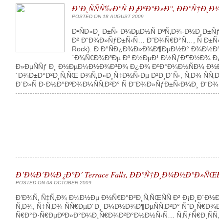
Ð’Ð¸ÑÑÑ‰Ð°Ñ Ð¡ÐºÐ°Ð»Ð°, ÐÐ°Ñ†
POSTED ON 18 AUGUST 2009
Ð•ÑÐ»Ð¸ Ð±Ñ‹ Ð¼ÐµÐ½Ñ ÐºÑ‚Ð¾-Ð½Ð¸Ð±
Ð² Ð“Ð¾Ð»ÑƒÐ±Ñ‹Ñ… Ð“Ð¾Ñ€Ð°Ñ…, Ñ Ð±Ñ‹
Rock). Ð Ð°ÑÐ¿Ð¾Ð»Ð¾Ð¶ÐµÐ½Ð° Ð¾Ð½Ð° 
´Ð¾Ñ€Ð¾Ð³Ðµ Ðº Ð½ÐµÐ¹ Ð½ÑƒÐ¶Ð½Ð¾ Ð
Ð»ÐµÑÑƒ Ð¸ Ð½ÐµÐ¼Ð½Ð¾Ð³Ð¾ Ð¿Ð¾ ÐºÐ°Ð¼Ð½ÑÐ¼ Ð½Ð° 
´Ð¾Ð±Ð°Ð²Ð¸Ñ‚ÑŒ Ð¾Ñ‚Ð»Ð¸Ñ‡Ð½Ñ‹Ðµ Ð²Ð¸Ð´Ñ‹, Ñ‚Ð¾ ÑÑ
Ð´Ð»Ñ Ð·Ð½Ð°ÐºÐ¾Ð¼ÑÑ‚Ð²Ð° Ñ Ð“Ð¾Ð»ÑƒÐ±Ñ‹Ð¼Ð¸ Ð“Ð¾Ñ
Ð’Ð¾Ð´Ð¾Ð¿Ð°Ð´ Terrace Falls, ÐÐ°Ñ†Ð¸Ð¾Ð½Ð°Ð»
POSTED ON 08 OCTOBER 2009
Ð’Ð¾Ñ‚ Ñ‡Ñ‚Ð¾ Ð¼Ð½Ðµ Ð½Ñ€Ð°Ð²Ð¸Ñ‚ÑŒÑÑ Ð² Ð¡Ð¸Ð´Ð½
Ñ‚Ð¾, Ñ‡Ñ‚Ð¾ ÑÑ€ÐµÐ´Ð¸ Ð¼Ð½Ð¾Ð¶ÐµÑÑ‚Ð²Ð° ÑˆÐ¸Ñ€Ð¾
Ñ€Ð°Ð·Ñ€ÐµÐºÐ»Ð°Ð¼Ð¸Ñ€Ð¾Ð²Ð°Ð½Ð½Ñ‹Ñ… Ñ‚ÑƒÑ€Ð¸ÑÑ‚Ð