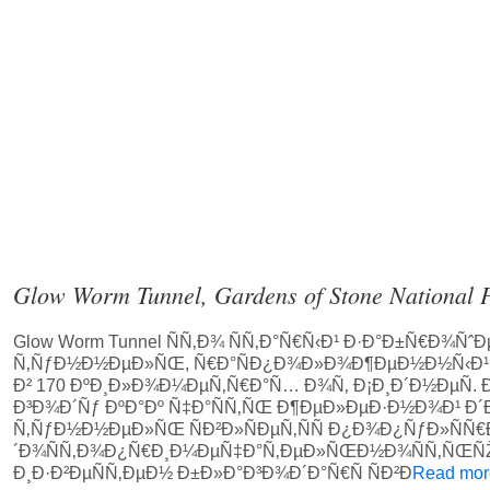
Glow Worm Tunnel, Gardens of Stone National P
Glow Worm Tunnel ÑÑ‚Ð¾ ÑÑ‚Ð°Ñ€Ñ‹Ð¹ Ð·Ð°Ð±Ñ€Ð
Ñ‚ÑƒÐ½Ð½ÐµÐ»ÑŒ, Ñ€Ð°ÑÐ¿Ð¾Ð»Ð¾Ð¶ÐµÐ½Ð½Ñ‹Ð¹ Ð
Ð² 170 ÐºÐ¸Ð»Ð¾Ð¼ÐµÑ‚Ñ€Ð°Ñ… Ð¾Ñ‚ Ð¡Ð¸Ð´Ð½ÐµÑ
Ð³Ð¾Ð´Ñƒ ÐºÐ°Ðº Ñ‡Ð°ÑÑ‚ÑŒ Ð¶ÐµÐ»ÐµÐ·Ð½Ð¾Ð¹ Ð´Ð
Ñ‚ÑƒÐ½Ð½ÐµÐ»ÑŒ ÑÐ²Ð»ÑÐµÑ‚ÑÑ Ð¿Ð¾Ð¿ÑƒÐ»ÑÑ€
´Ð¾ÑÑ‚Ð¾Ð¿Ñ€Ð¸Ð¼ÐµÑ‡Ð°Ñ‚ÐµÐ»ÑŒÐ½Ð¾ÑÑ‚ÑŒÑŽ
Ð¸Ð·Ð²ÐµÑÑ‚ÐµÐ½ Ð±Ð»Ð°Ð³Ð¾Ð´Ð°Ñ€Ñ ÑÐ²Ð
Read more