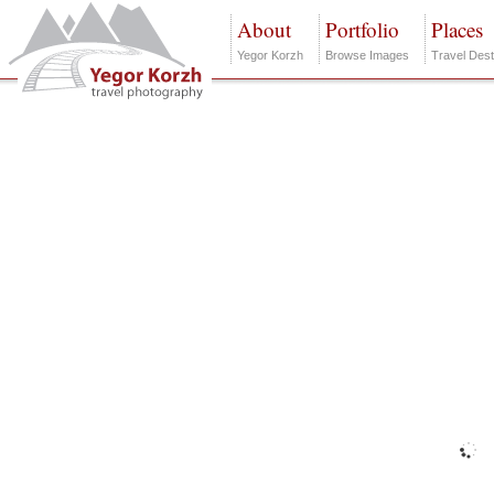
About
Portfolio
Places
Yegor Korzh
Browse Images
Travel Dest