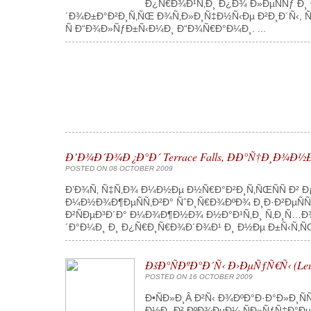
Ð¿Ñ€Ð¾Ð¹Ñ‚Ð¸ Ð¿Ð¾ Ð»ÐµÑÑƒ Ð
´Ð¾Ð±Ð°Ð²Ð¸Ñ‚ÑŒ Ð¾Ñ‚Ð»Ð¸Ñ‡Ð½Ñ‹Ðµ Ð²Ð¸Ð´Ñ‹, Ñ
Ñ Ð“Ð¾Ð»ÑƒÐ±Ñ‹Ð¼Ð¸ Ð“Ð¾Ñ€Ð°Ð¼Ð¸. ...
Ð’Ð¾Ð´Ð¾Ð¿Ð°Ð´ Terrace Falls, ÐÐ°Ñ†Ð¸Ð
POSTED ON 08 OCTOBER 2009
Ð’Ð¾Ñ‚ Ñ‡Ñ‚Ð¾ Ð¼Ð½Ðµ Ð½Ñ€Ð°Ð²Ð¸Ñ‚ÑŒÑÑ Ð² Ð
Ð¼Ð½Ð¾Ð¶ÐµÑÑ‚Ð²Ð° ÑˆÐ¸Ñ€Ð¾ÐºÐ¾ Ð¸Ð·Ð²ÐµÑÑ
Ð²ÑÐµÐ³Ð´Ð° Ð¼Ð¾Ð¶Ð½Ð¾ Ð½Ð°Ð¹Ñ‚Ð¸ Ñ‚Ð¸Ñ…Ð
´Ð°Ð¼Ð¸ Ð¸ Ð¿Ñ€Ð¸Ñ€Ð¾Ð´Ð¾Ð¹ Ð¸ Ð½Ðµ Ð±Ñ‹Ñ‚Ñ
ÐšÐ°ÑÐºÐ°Ð´Ñ‹ Ð›ÐµÑƒÑ€Ñ‹ (
POSTED ON 16 OCTOBER 2009
Ð•ÑÐ»Ð¸Â Ð²Ñ‹ Ð¾ÐºÐ°Ð·Ð°Ð»Ð¸
Ð½Ð¸ Ð² ÐºÐ¾ÐµÐ¼ ÑÐ»ÑƒÑ‡Ð°Ðµ 