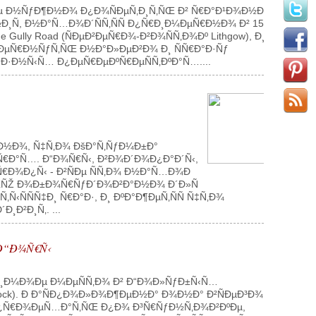
µ Ð½ÑƒÐ¶Ð½Ð¾ Ð¿Ð¾ÑÐµÑ‚Ð¸Ñ‚ÑŒ Ð² Ñ€Ð°Ð¹Ð¾Ð½Ðµ
¸Ñ, Ð½Ð°Ñ…Ð¾Ð´ÑÑ‚ÑÑ Ð¿Ñ€Ð¸Ð¼ÐµÑ€Ð½Ð¾ Ð² 15-
ully Road (ÑÐµÐ²ÐµÑ€Ð¾-Ð²Ð¾ÑÑ‚Ð¾Ðº Lithgow), Ð¸
Ð²ÐµÑ€Ð½ÑƒÑ‚ÑŒ Ð½Ð°Ð»ÐµÐ²Ð¾ Ð¸ ÑÑ€Ð°Ð·Ñƒ
Ð·Ð½Ñ‹Ñ… Ð¿ÐµÑ€ÐµÐºÑ€ÐµÑÑ‚ÐºÐ°Ñ…....
Ð½Ð¾, Ñ‡Ñ‚Ð¾ ÐšÐ°Ñ‚ÑƒÐ¼Ð±Ð°
¾Ñ€Ð°Ñ…. Ð“Ð¾Ñ€Ñ‹, Ð²Ð¾Ð´Ð¾Ð¿Ð°Ð´Ñ‹,
Ñ€Ð¾Ð¿Ñ‹ - Ð²ÑÐµ ÑÑ‚Ð¾ Ð½Ð°Ñ…Ð¾Ð
‚ÑŒÑŽ Ð¾Ð±Ð¾Ñ€ÑƒÐ´Ð¾Ð²Ð°Ð½Ð¾ Ð´Ð»Ñ
‹ÑÑÑ‡Ð¸ Ñ€Ð°Ð·, Ð¸ ÐºÐ°Ð¶ÐµÑ‚ÑÑ Ñ‡Ñ‚Ð¾
Ð²Ð¸Ñ‚. ...
Ð“Ð¾Ñ€Ñ‹
±Ð¸Ð¼Ð¾Ðµ Ð¼ÐµÑÑ‚Ð¾ Ð² Ð“Ð¾Ð»ÑƒÐ±Ñ‹Ñ…
ock). Ð Ð°ÑÐ¿Ð¾Ð»Ð¾Ð¶ÐµÐ½Ð° Ð¾Ð½Ð° Ð²ÑÐµÐ³Ð¾ Ð²
 Ð¿Ñ€Ð¾ÐµÑ…Ð°Ñ‚ÑŒ Ð¿Ð¾ Ð³Ñ€ÑƒÐ½Ñ‚Ð¾Ð²ÐºÐµ,