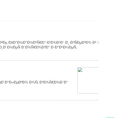
Ðµ ÐšÐ°Ð½Ð°Ð½Ð³Ñ€Ð°-Ð‘Ð¾Ð¹Ð´ Ð¸ Ð²ÑÐµÐ³Ð¾ Ð² 30
¸Ð´Ð½ÐµÑ Ð´Ð¾Ñ€Ð¾Ð³Ð° Ð·Ð°Ð¹Ð¼ÐµÑ‚
ÐµÐ´Ð°Ð»ÐµÐºÐ¾ Ð¾Ñ‚ Ð³Ð¾Ñ€Ð¾Ð´Ð°