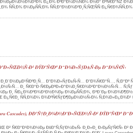
¸ Ð½ÐµÐ¼Ð½Ð¾Ð³Ð¾ Ð¿Ð¾ ÐºÐ°Ð¼Ð½ÑÐ¼ Ð½Ð° ÐºÑ€Ð°ÑŽ Ð¾Ð±Ñ€
‚Ð¾ ÑÑ‚Ð¾ Ð¼ÐµÑÑ‚Ð¾ ÑÑ‚Ð°Ð½Ð¾Ð²Ð¸Ñ‚ÑŒÑÑ Ð¿Ñ€Ð¾ÑÑ‚Ð
¾Ð½Ð°Ð»ÑŒÐ½Ñ‹Ð¹ ÐŸÐ°Ñ€Ðº Ð“Ð¾Ð»ÑƒÐ±Ñ‹Ðµ Ð“Ð¾Ñ€Ñ‹
¡Ð¸Ð´Ð½ÐµÐ¹ÑÐºÐ¸Ñ… Ð“Ð¾Ð»ÑƒÐ±Ñ‹Ñ… Ð“Ð¾Ñ€Ð°Ñ…, Ñ‚Ð°Ðº Ñ
‚Ð½Ñ‹Ñ… Ð¸ Ñ€Ð°Ð·Ñ€ÐµÐºÐ»Ð°Ð¼Ð¸Ñ€Ð¾Ð²Ð°Ð½Ð½Ñ‹Ñ… Ñ‚ÑƒÑ€
¾Ðµ Ð¸ ÑÐ¿Ð¾ÐºÐ¾Ð¹Ð½Ð¾Ðµ Ð¼ÐµÑÑ‚Ð¾, Ð³Ð´Ðµ Ð¼Ð¾Ð¶Ð½Ð
Œ Ð¿Ñ€Ð¸ ÑÑ‚Ð¾Ð¼ Ð¾ÐºÑ€ÑƒÐ¶ÐµÐ½Ð½Ñ‹Ð¼ Ñ‚Ð¾Ð»Ð¿Ð¾Ð¹ Ð»
Leura Cascades), ÐÐ°Ñ†Ð¸Ð¾Ð½Ð°Ð»ÑŒÐ½Ñ‹Ð¹ ÐŸÐ°Ñ€Ðº 
ÑÑŒ Ð² Ñ€Ð°Ð¹Ð¾Ð½Ðµ ÐšÐ°Ñ‚ÑƒÐ¼Ð±Ñ‹ Ð¸Ð»Ð¸ Ð›ÐµÑƒÑ€Ñ‹ Ð² 
Ð½Ðµ Ð¿Ñ€Ð¾Ð¿ÑƒÑÑ‚Ð¸Ñ‚Ðµ Ð²Ð¾Ð´Ð¾Ð¿Ð°Ð´ Leura Cascades,