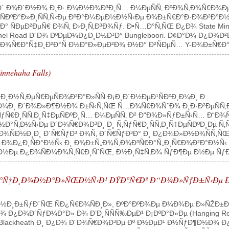
Ð´ Ð¾Ð´Ð½Ð¾ Ð¸Ð· Ð¼Ð½Ð¾Ð³Ð¸Ñ… Ð¼ÐµÑÑ‚ ÐºÐ¾Ñ‚Ð¾Ñ€Ð¾Ð
 ÑÐºÐ°Ð»Ð¸ÑÑ‚Ñ‹Ðµ ÐºÐ°Ð¼ÐµÐ½Ð½Ñ‹Ðµ Ð¾Ð±Ñ€Ð°Ð·Ð¾Ð²Ð°Ð½Ð
ÑÐµÐ²ÐµÑ€ Ð¾Ñ‚ Ð›Ð¸Ñ‚Ð³Ð¾Ñƒ. Ð•Ñ…Ð°Ñ‚ÑŒ Ð¿Ð¾ State Mine G
nel Road Ð´Ð¾ ÐºÐµÐ¼Ð¿Ð¸Ð½Ð³Ð° Bungleboori. Ð¢Ð°Ð¼ Ð¿Ð¾
Ð¾Ñ€Ð°Ñ‡Ð¸Ð²Ð°Ñ Ð½Ð°Ð»ÐµÐ²Ð¾ Ð½Ð° Ð²ÑÐµÑ… Y-Ð¾Ð±Ñ€Ð°
ehaha Falls)
Ð½Ñ‚ÐµÑ€ÐµÑÐ¾Ð²Ð°Ð»ÑÑ Ð¡Ð¸Ð´Ð½ÐµÐ¹ÑÐºÐ¸Ð¼Ð¸ Ð
Ð¼Ð¸ Ð´Ð¾Ð»Ð¶Ð½Ð¾ Ð±Ñ‹Ñ‚ÑŒ Ñ…Ð¾Ñ€Ð¾ÑˆÐ¾ Ð¸Ð·Ð²ÐµÑÑ‚
Ñ‚ÑƒÑ€Ð¸ÑÑ‚Ð¸Ñ‡ÐµÑÐºÐ¸Ñ… Ð¼ÐµÑÑ‚ Ð² Ð“Ð¾Ð»ÑƒÐ±Ñ‹Ñ… Ð“Ð
Ð°Ñ‚Ð½Ñ‹Ðµ Ð´Ð¾Ñ€Ð¾Ð³Ð¸ Ð¸ Ñ‚ÑƒÑ€Ð¸ÑÑ‚Ð¸Ñ‡ÐµÑÐºÐ¸Ðµ Ñ‚
Ñ‚Ð¾ÑÐ½Ð¸Ð¸ Ð´Ñ€ÑƒÐ³ Ð¾Ñ‚ Ð´Ñ€ÑƒÐ³Ð° Ð¸ Ð¿Ð¾Ð»Ð½Ð¾ÑÑ
Ð° Ð¾Ð¿Ð¸ÑÐ°Ð½Ñ‹ Ð¸ Ð¾Ð±Ñ„Ð¾Ñ‚Ð¾Ð³Ñ€Ð°Ñ„Ð¸Ñ€Ð¾Ð²Ð°Ð½Ñ‹ Ñ‚Ñ
Ðµ Ð¿Ð¾ÑÐ¼Ð¾Ñ‚Ñ€Ð¸ÑˆÑŒ, Ð½Ð¸Ñ‡Ñ‚Ð¾ ÑƒÐ¶Ðµ Ð½Ðµ ÑƒÐ´Ð¸
 ÐÐ°Ñ†Ð¸Ð¾Ð½Ð°Ð»ÑŒÐ½Ñ‹Ð¹ ÐŸÐ°Ñ€Ðº Ð“Ð¾Ð»ÑƒÐ±Ñ‹Ðµ 
¾-Ð½Ð¸Ð±ÑƒÐ´ÑŒ ÑÐ¿Ñ€Ð¾ÑÐ¸Ð», ÐºÐ°ÐºÐ¾Ðµ Ð¼Ð¾Ðµ Ð»ÑŽÐ
¾ Ð¿Ð¾Ð´ÑƒÐ¼Ð°Ð» Ð¾ Ð’Ð¸ÑÑÑ‰ÐµÐ¹ Ð¡ÐºÐ°Ð»Ðµ (Hanging R
Blackheath Ð¸ Ð¿Ð¾ Ð´Ð¾Ñ€Ð¾Ð³Ðµ Ðº Ð½ÐµÐ¹ Ð½ÑƒÐ¶Ð½Ð¾