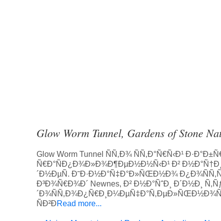
Glow Worm Tunnel, Gardens of Stone Nat
Glow Worm Tunnel ÑÑ‚Ð¾ ÑÑ‚Ð°Ñ€Ñ‹Ð¹ Ð·
Ñ€Ð°ÑÐ¿Ð¾Ð»Ð¾Ð¶ÐµÐ½Ð½Ñ‹Ð¹ Ð² Ð½Ð°Ñ†Ð¸
´Ð½ÐµÑ. Ð˜Ð·Ð½Ð°Ñ‡Ð°Ð»ÑŒÐ½Ð¾ Ð¿Ð¾ÑÑ‚Ñ
Ð³Ð¾Ñ€Ð¾Ð´ Newnes, Ð² Ð½Ð°ÑˆÐ¸ Ð´Ð½Ð¸ Ñ‚
´Ð¾ÑÑ‚Ð¾Ð¿Ñ€Ð¸Ð¼ÐµÑ‡Ð°Ñ‚ÐµÐ»ÑŒÐ½Ð¾ÑÑ
ÑÐ²Ð
Read more...