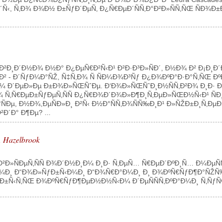
Ñ‹, Ñ‚Ð¾ Ð¾Ð½ Ð±ÑƒÐ´ÐµÑ‚ Ð¿Ñ€ÐµÐ´ÑÑ‚Ð°Ð²Ð»ÑÑ‚ÑŒ ÑÐ¾
Ð²Ð¸Ð´Ð½Ð¾ Ð½Ð° Ð¿ÐµÑ€Ð²Ñ‹Ð¹ Ð²Ð·Ð³Ð»ÑÐ´, Ð½Ð¾ Ð² Ð¡Ð¸
 Ð´ÑƒÐ¼Ð°ÑŽ, Ñ‡Ñ‚Ð¾ Ñ ÑÐ¼Ð¾Ð³Ñƒ Ð¿Ð¾ÐºÐ°Ð·Ð°Ñ‚ÑŒ Ðº
¾Ð¼ Ð´ÐµÐ»Ðµ Ð±Ð¾Ð»ÑŒÑˆÐµ. Ð‘Ð¾Ð»ÑŒÑˆÐ¸Ð½ÑÑ‚Ð²Ð¾ Ð¸Ð
Ñ‚Ñ€ÐµÐ±ÑƒÐµÑ‚ÑÑ Ð¿Ñ€Ð¾Ð´Ð¾Ð»Ð¶Ð¸Ñ‚ÐµÐ»ÑŒÐ½Ñ‹Ð¹ ÑÐ
Ð°ÑÐµ, Ð½Ð¾,ÐµÑÐ»Ð¸ Ð²Ñ‹ Ð½Ð°ÑÑ‚Ð¾ÑÑ‰Ð¸Ð¹ Ð»ÑŽÐ±Ð¸Ñ
´Ð° Ð¶Ðµ? ...
 Hazelbrook
ÑÐ²Ð»ÑÐµÑ‚ÑÑ Ð¾Ð´Ð½Ð¸Ð¼ Ð¸Ð· Ñ‚ÐµÑ… Ñ€ÐµÐ´ÐºÐ¸Ñ… Ð¼Ðµ
ÐºÐ¸Ð¼Ð¸ Ð“Ð¾Ð»ÑƒÐ±Ñ‹Ð¼Ð¸ Ð“Ð¾Ñ€Ð°Ð¼Ð¸ Ð¸ Ð¾ÐºÑ€ÑƒÐ¶Ð°ÑŽ
 Ð±Ñ‹Ñ‚ÑŒ Ð¾ÐºÑ€ÑƒÐ¶ÐµÐ½Ð½Ñ‹Ð¼ Ð´ÐµÑÑÑ‚ÐºÐ°Ð¼Ð¸ Ñ‚ÑƒÑ€Ð¸