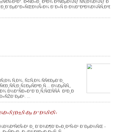
Ñ‹Ð²Ð°. Ð•ÑÐ»Ð¸ ÐºÐ¾ Ð²ÑÐµÐ¼Ñƒ ÑÑ‚Ð¾Ð¼Ñƒ Ð
¾ Ð¸Ð´ÐµÐ°Ð»ÑŒÐ½Ñ‹Ð¼ Ð´Ð»Ñ Ð·Ð½Ð°ÐºÐ¾Ð¼ÑÑ‚Ð²Ð°
Ñ‚Ð¾ Ñ‚Ð¾, Ñ‡Ñ‚Ð¾ ÑÑ€ÐµÐ´Ð¸
Ð¸ÑÑ‚Ð¸Ñ‡ÐµÑÐºÐ¸Ñ… Ð¼ÐµÑÑ‚,
¾ Ð½Ð°ÑÐ»Ð°Ð´Ð¸Ñ‚ÑŒÑÑÂ Ð²Ð¸Ð
ÑŽÐ´ÐµÐ¹. ...
Ð“Ð¾Ð»ÑƒÐ±Ñ‹Ðµ Ð“Ð¾Ñ€Ñ‹
Ð¼Ð¾ÐºÑ€Ñ‹Ð¹ Ð¸ Ð´Ð¾Ð¶Ð´Ð»Ð¸Ð²Ñ‹Ð¹ Ð´ÐµÐ½ÑŒ -
 ÐµÑÐ»Ð¸ Ð¿Ð¾Ð²ÐµÐ·ÐµÑ‚ Ñ