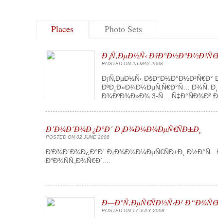
Places
Photo Sets
Ð¡Ñ‚ÐµÐ½Ñ‹ ÐšÐ°Ð½Ð°Ð½Ð³Ñ€
POSTED ON 25 MAY 2008
Ð¡Ñ‚ÐµÐ½Ñ‹ ÐšÐ°Ð½Ð°Ð½Ð³Ñ€Ð° Ð
ÐºÐ¸Ð»Ð¾Ð¼ÐµÑ‚Ñ€Ð°Ñ… Ð¾Ñ‚ Ð¸
Ð¾ÐºÐ¾Ð»Ð¾ 3-Ñ… Ñ‡Ð°ÑÐ¾Ð² Ðµ
Ð’Ð¾Ð´Ð¾Ð¿Ð°Ð´ Ð¡Ð¾Ð¼Ð¼ÐµÑ€ÑÐ±Ð¸
POSTED ON 02 JUNE 2008
Ð’Ð¾Ð´Ð¾Ð¿Ð°Ð´ Ð¡Ð¾Ð¼Ð¼ÐµÑ€ÑÐ±Ð¸ Ð½Ð°Ñ…Ð¾Ð
Ð“Ð¾ÑÑ„Ð¾Ñ€Ð´....
Ð—Ð°Ñ‚ÐµÑ€ÑÐ½Ñ‹Ð¹ Ð“Ð¾Ñ€
POSTED ON 17 JULY 2008