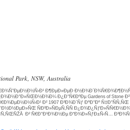
ional Park, NSW, Australia
Ð°Ð±Ñ€Ð¾ÑˆÐµÐ½Ð½Ñ‹Ð¹ Ð¶ÐµÐ»ÐµÐ·Ð½Ð¾Ð´Ð¾Ñ€Ð¾Ð¶Ð
Ð¾Ð½Ð°Ð»ÑŒÐ½Ð¾Ð¼ Ð¿Ð°Ñ€ÐºÐµ Gardens of Stone Ð²
€Ð¾ÐµÐ½Ð½Ñ‹Ð¹ Ð² 1907 Ð³Ð¾Ð´Ñƒ ÐºÐ°Ðº Ñ‡Ð°ÑÑ‚Ñ
ÑƒÐ½Ð½ÐµÐ»ÑŒ ÑÐ²Ð»ÑÐµÑ‚ÑÑ Ð¿Ð¾Ð¿ÑƒÐ»ÑÑ€Ð½Ð¾Ð
‚ÑŒÑŽÂ Ð² Ñ€Ð°Ð¹Ð¾Ð½Ðµ Ð“Ð¾Ð»ÑƒÐ±Ñ‹Ñ… Ð³Ð¾Ñ€ Ð