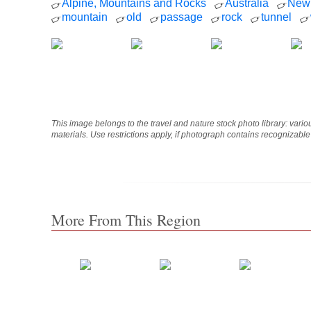
Alpine, Mountains and Rocks
Australia
New
mountain
old
passage
rock
tunnel
This image belongs to the travel and nature stock photo library: vari
materials. Use restrictions apply, if photograph contains recognizabl
More From This Region