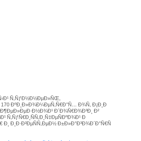
½Ñ‹Ð¹ Ñ‚ÑƒÐ½Ð½ÐµÐ»ÑŒ,
 170 ÐºÐ¸Ð»Ð¾Ð¼ÐµÑ‚Ñ€Ð°Ñ… Ð¾Ñ‚ Ð¡Ð¸Ð
Œ Ð¶ÐµÐ»ÐµÐ·Ð½Ð¾Ð¹ Ð´Ð¾Ñ€Ð¾Ð³Ð¸ Ð²
¹ Ñ‚ÑƒÑ€Ð¸ÑÑ‚Ð¸Ñ‡ÐµÑÐºÐ¾Ð¹ Ð
¸ Ð¸Ð·Ð²ÐµÑÑ‚ÐµÐ½ Ð±Ð»Ð°Ð³Ð¾Ð´Ð°Ñ€Ñ