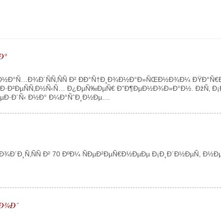
Ð°
½Ð°Ñ…Ð¾Ð´ÑÑ‚ÑÑ Ð² ÐÐ°Ñ†Ð¸Ð¾Ð½Ð°Ð»ÑŒÐ½Ð¾Ð¼ ÐŸÐ°Ñ€Ðº
Ð·Ð²ÐµÑÑ‚Ð½Ñ‹Ñ… Ð¿ÐµÑ‰ÐµÑ€ Ð”Ð¶ÐµÐ½Ð¾Ð»Ð°Ð½. ÐžÑ‚ Ð¡Ð
Ð·Ð´Ñ‹ Ð½Ð° Ð¼Ð°ÑˆÐ¸Ð½Ðµ....
´Ð¸Ñ‚ÑÑ Ð² 70 ÐºÐ¼ ÑÐµÐ²ÐµÑ€Ð½ÐµÐµ Ð¡Ð¸Ð´Ð½ÐµÑ, Ð½
Ð¾Ð´