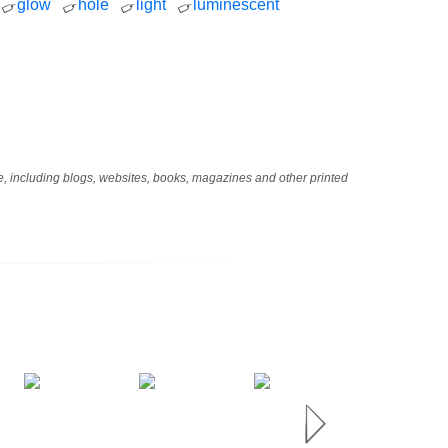
glow
hole
light
luminescent
age, including blogs, websites, books, magazines and other printed