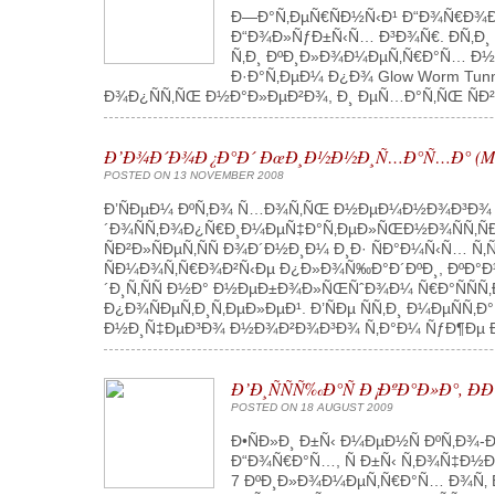
Ð—Ð°Ñ‚ÐµÑ€ÑÐ½Ñ‹Ð¹ Ð“Ð¾Ñ€Ð¾
Ð“Ð¾Ð»ÑƒÐ±Ñ‹Ñ… Ð³Ð¾Ñ€. Ð­Ñ‚Ð¸
Ñ‚Ð¸ ÐºÐ¸Ð»Ð¾Ð¼ÐµÑ‚Ñ€Ð°Ñ… Ð½Ð° 
Ð·Ð°Ñ‚ÐµÐ¼ Ð¿Ð¾ Glow Worm Tun
Ð¾Ð¿ÑÑ‚ÑŒ Ð½Ð°Ð»ÐµÐ²Ð¾, Ð¸ ÐµÑ…Ð°Ñ‚ÑŒ ÑÐ²
Ð’Ð¾Ð´Ð¾Ð¿Ð°Ð´ ÐœÐ¸Ð½Ð½Ð¸Ñ…Ð°Ñ…Ð° (Minn
POSTED ON 13 NOVEMBER 2008
Ð’ÑÐµÐ¼ ÐºÑ‚Ð¾ Ñ…Ð¾Ñ‚ÑŒ Ð½ÐµÐ¼Ð½Ð¾Ð³Ð¾ Ð¸
´Ð¾ÑÑ‚Ð¾Ð¿Ñ€Ð¸Ð¼ÐµÑ‡Ð°Ñ‚ÐµÐ»ÑŒÐ½Ð¾ÑÑ‚Ñ
ÑÐ²Ð»ÑÐµÑ‚ÑÑ Ð¾Ð´Ð½Ð¸Ð¼ Ð¸Ð· ÑÐ°Ð¼Ñ‹Ñ… 
ÑÐ¼Ð¾Ñ‚Ñ€Ð¾Ð²Ñ‹Ðµ Ð¿Ð»Ð¾Ñ‰Ð°Ð´ÐºÐ¸, ÐºÐ°Ð½
´Ð¸Ñ‚ÑÑ Ð½Ð° Ð½ÐµÐ±Ð¾Ð»ÑŒÑˆÐ¾Ð¼ Ñ€Ð°ÑÑ
Ð¿Ð¾ÑÐµÑ‚Ð¸Ñ‚ÐµÐ»ÐµÐ¹. Ð’ÑÐµ ÑÑ‚Ð¸ Ð¼ÐµÑÑ‚
Ð½Ð¸Ñ‡ÐµÐ³Ð¾ Ð½Ð¾Ð²Ð¾Ð³Ð¾ Ñ‚Ð°Ð¼ ÑƒÐ¶Ðµ Ð½
Ð’Ð¸ÑÑÑ‰Ð°Ñ Ð¡ÐºÐ°Ð»Ð°,
POSTED ON 18 AUGUST 2009
Ð•ÑÐ»Ð¸ Ð±Ñ‹ Ð¼ÐµÐ½Ñ ÐºÑ‚Ð
Ð“Ð¾Ñ€Ð°Ñ…, Ñ Ð±Ñ‹ Ñ‚Ð¾Ñ‡Ð½Ð
7 ÐºÐ¸Ð»Ð¾Ð¼ÐµÑ‚Ñ€Ð°Ñ… Ð¾Ñ‚ 