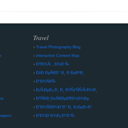
Travel
Travel Photography Blog
n
Interactive Content Map
ÐŸÐ¾Ñ…Ð¾Ð´Ñ‹
ÐžÐ·ÐµÑ€Ð° Ð¸ Ð ÐµÐºÐ¸
Ð“Ð¾Ñ€Ñ‹
Ð¡Ñ‚ÐµÐ¿Ð¸ Ð¸ ÐŸÑƒÑÑ‚Ñ‹Ð½Ð¸
os
ÐŸÑ€Ð¸Ð±Ñ€ÐµÐ¶Ð½Ð¾Ðµ
Ð“Ð¾Ñ€Ð¾Ð´Ð° Ð¸ Ð¡ÐµÐ»Ð°
papers
Ð’Ð¾Ð´Ð¾Ð¿Ð°Ð´Ñ‹