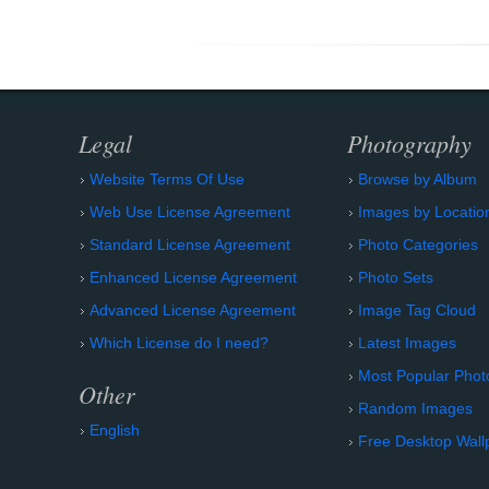
Legal
Photography
Website Terms Of Use
Browse by Album
Web Use License Agreement
Images by Locatio
Standard License Agreement
Photo Categories
Enhanced License Agreement
Photo Sets
Advanced License Agreement
Image Tag Cloud
Which License do I need?
Latest Images
Most Popular Phot
Other
Random Images
English
Free Desktop Wall