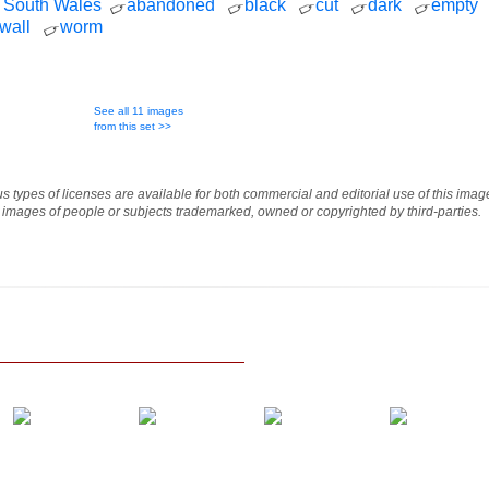
 South Wales
abandoned
black
cut
dark
empty
wall
worm
See all 11 images
from this set >>
ous types of licenses are available for both commercial and editorial use of this im
e images of people or subjects trademarked, owned or copyrighted by third-parties.