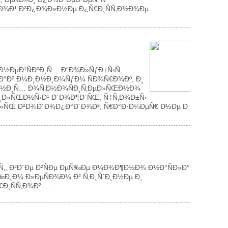
Ð±Ð¾Ð¹ Ð²Ð¿Ð¾Ð»Ð½Ðµ Ð¿Ñ€Ð¸ÑÑ‚Ð½Ð¾Ðµ
Ð´Ð½ÐµÐ¹ÑÐºÐ¸Ñ… Ð“Ð¾Ð»ÑƒÐ±Ñ‹Ñ…
Ð°Ðº Ð¼Ð¸Ð½Ð¸Ð¼ÑƒÐ¼ ÑÐ¾Ñ€Ð¾Ðº, Ð¸
· Ð½Ð¸Ñ… Ð¾Ñ‚Ð½Ð¾ÑÐ¸Ñ‚ÐµÐ»ÑŒÐ½Ð¾
¸Ð»ÑŒÐ½Ñ‹Ð¹ Ð´Ð¾Ð¶Ð´ÑŒ, Ñ‡Ñ‚Ð¾Ð±Ñ‹
‚ÐµÐ»ÑŒ Ð²Ð¾Ð´Ð¾Ð¿Ð°Ð´Ð¾Ð², Ñ€Ð°Ð·Ð¼ÐµÑ€ Ð½Ðµ Ð
ÑÑ‚, Ð³Ð´Ðµ Ð²ÑÐµ ÐµÑ‰Ðµ Ð¼Ð¾Ð¶Ð½Ð¾ Ð½Ð°ÑÐ»Ð°Ð
Ñ‰Ð¸Ð¼ Ð»ÐµÑÐ¾Ð¼ Ð² Ñ‚Ð¸ÑˆÐ¸Ð½Ðµ Ð¸
ÑÑ‚Ð¾Ð². ...