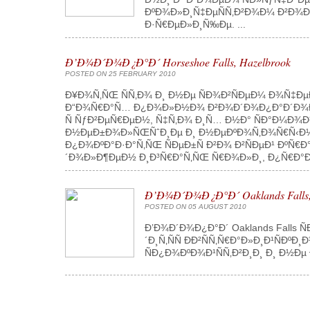
ÐºÐ¾Ð»Ð¸Ñ‡ÐµÑÑ‚Ð²Ð¾Ð¼ Ð²Ð¾Ð´
Ð·Ñ€ÐµÐ»Ð¸Ñ‰Ðµ. ...
Ð’Ð¾Ð´Ð¾Ð¿Ð°Ð´ Horseshoe Falls, Hazelbrook
POSTED ON 25 FEBRUARY 2010
Ð¥Ð¾Ñ‚ÑŒ ÑÑ‚Ð¾ Ð¸ Ð½Ðµ ÑÐ¾Ð²ÑÐµÐ¼ Ð¾Ñ‡Ðµ
Ð“Ð¾Ñ€Ð°Ñ… Ð¿Ð¾Ð»Ð½Ð¾ Ð²Ð¾Ð´Ð¾Ð¿Ð°Ð´Ð¾Ð² -
Ñ ÑƒÐ²ÐµÑ€ÐµÐ½, Ñ‡Ñ‚Ð¾ Ð¸Ñ… Ð½Ð° ÑÐ°Ð¼Ð
Ð½ÐµÐ±Ð¾Ð»ÑŒÑˆÐ¸Ðµ Ð¸ Ð½ÐµÐºÐ¾Ñ‚Ð¾Ñ€Ñ‹Ð¼ 
Ð¿Ð¾ÐºÐ°Ð·Ð°Ñ‚ÑŒ ÑÐµÐ±Ñ Ð²Ð¾ Ð²ÑÐµÐ¹ ÐºÑ€
´Ð¾Ð»Ð¶ÐµÐ½ Ð¸Ð³Ñ€Ð°Ñ‚ÑŒ Ñ€Ð¾Ð»Ð¸, Ð¿Ñ€Ð°Ð²Ð
Ð’Ð¾Ð´Ð¾Ð¿Ð°Ð´ Oaklands Falls,
POSTED ON 05 AUGUST 2010
Ð’Ð¾Ð´Ð¾Ð¿Ð°Ð´ Oaklands Falls 
´Ð¸Ñ‚ÑÑ ÐÐ²ÑÑ‚Ñ€Ð°Ð»Ð¸Ð¹Ñ
ÑÐ¿Ð¾ÐºÐ¾Ð¹ÑÑ‚Ð²Ð¸Ð¸ Ð¸ Ð½Ðµ