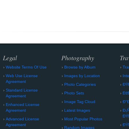
Legal
Photography
Tra
Website Terms Of Use
Browse by Album
Tra
Web Use License
Images by Location
Int
Agreement
Photo Categories
ÐŸ
Standard License
Photo Sets
Ðž
Agreement
Image Tag Cloud
Ð“
Enhanced License
Agreement
Latest Images
Ð¡
ÐŸ
Advanced License
Most Popular Photos
Agreement
ÐŸ
Random Images