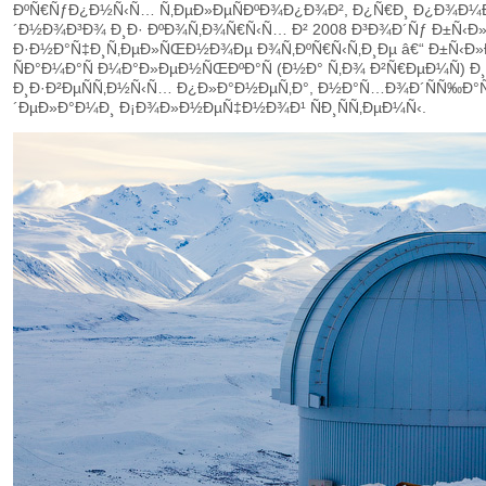
ÐºÑ€ÑƒÐ¿Ð½Ñ‹Ñ… Ñ‚ÐµÐ»ÐµÑÐºÐ¾Ð¿Ð¾Ð², Ð¿Ñ€Ð¸ Ð¿Ð¾Ð
´Ð½Ð¾Ð³Ð¾ Ð¸Ð· ÐºÐ¾Ñ‚Ð¾Ñ€Ñ‹Ñ… Ð² 2008 Ð³Ð¾Ð´Ñƒ Ð±Ñ‹Ð
Ð·Ð½Ð°Ñ‡Ð¸Ñ‚ÐµÐ»ÑŒÐ½Ð¾Ðµ Ð¾Ñ‚ÐºÑ€Ñ‹Ñ‚Ð¸Ðµ â€“ Ð±Ñ‹Ð»
ÑÐ°Ð¼Ð°Ñ Ð¼Ð°Ð»ÐµÐ½ÑŒÐºÐ°Ñ (Ð½Ð° Ñ‚Ð¾ Ð²Ñ€ÐµÐ¼Ñ) Ð¸
Ð¸Ð·Ð²ÐµÑÑ‚Ð½Ñ‹Ñ… Ð¿Ð»Ð°Ð½ÐµÑ‚Ð°, Ð½Ð°Ñ…Ð¾Ð´ÑÑ‰Ð°ÑÑ
´ÐµÐ»Ð°Ð¼Ð¸ Ð¡Ð¾Ð»Ð½ÐµÑ‡Ð½Ð¾Ð¹ ÑÐ¸ÑÑ‚ÐµÐ¼Ñ‹.